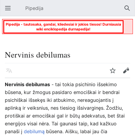
Pipedija
Atverti pagrindinį meniu
Paie
Pipedija - tautosaka, gandai, kliedesiai ir jokios tiesos! Durniausia
wiki enciklopedija durnapedija!
Nervinis debilumas
Kalba
Stebėti
Keisti
Nervinis debilumas
- tai tokia psichinio išsekimo
būsena, kur žmogus pasidaro emociškai ir bendrai
psichiškai išsekęs iki atbukimo, nereaguojantis į
aplinką ir veiksnius, nes tiesiog išsivarginęs. Žodžiu,
protiškai ar emociškai gal ir būtų adekvatus, bet štai
energijos visai nėra. Tai gaunasi taip, kad kažkuo
panaši į
debilumą
būsena. Aišku, labai jau čia