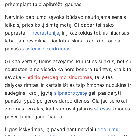
pritempiant taip apibrėžti gaunasi.
Nervinio debilumo sąvoka būdavo naudojama senais
laikais, prieš kokį šimtą metų. Gi dabar tai sako
paprastai -
neurastenija
, ir į kažkokius tokius niuansus
labai jau nesigilina. Dar kiti aiškina, kad kuo tai čia
panašus
asteninis sindromas
.
Gi kita vertus, tiems atvejams, kur išties sunkūs, bet su
neurastenija ne visada ką nors bendro turintys, yra kita
sąvoka -
lėtinio perdegimo sindromas
, tai šitas
dalykas rimtas, ir kartais išties taip žmones nubukina ir
sudegina, kad į įgytą
silpnaprotystę
gali pasidaryti
panašu, ypač po geros darbo dienos. Čia jau senokai
žinomas reikalas, kad stiprus ilgalaikis
stresas
žmones
paveikti gali gana žiauriai.
Ligos išskyrimas, ją pavadinant nerviniu
debilumu