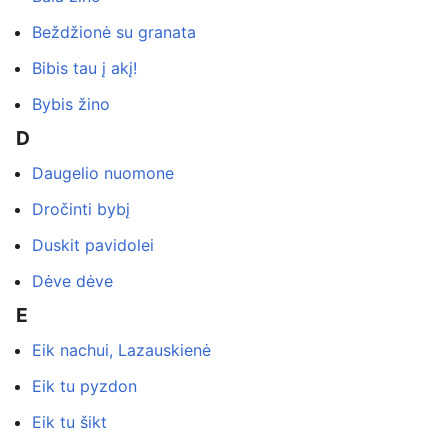
Beždžionė su granata
Bibis tau į akį!
Bybis žino
D
Daugelio nuomone
Dročinti bybį
Duskit pavidolei
Dėve dėve
E
Eik nachui, Lazauskienė
Eik tu pyzdon
Eik tu šikt