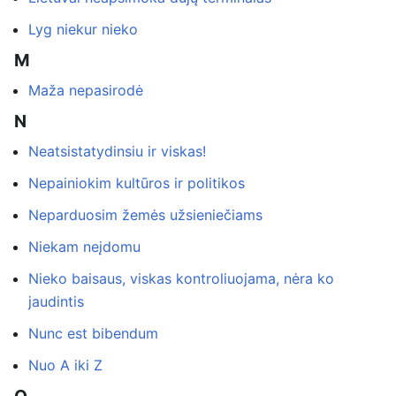
Lyg niekur nieko
M
Maža nepasirodė
N
Neatsistatydinsiu ir viskas!
Nepainiokim kultūros ir politikos
Neparduosim žemės užsieniečiams
Niekam neįdomu
Nieko baisaus, viskas kontroliuojama, nėra ko
jaudintis
Nunc est bibendum
Nuo A iki Z
O