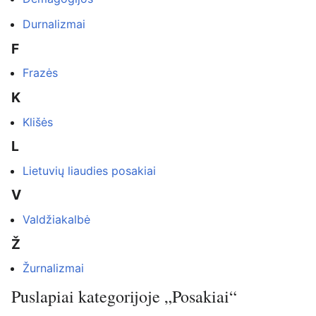
Durnalizmai
F
Frazės
K
Klišės
L
Lietuvių liaudies posakiai
V
Valdžiakalbė
Ž
Žurnalizmai
Puslapiai kategorijoje „Posakiai“