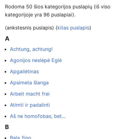
Rodoma 50 šios kategorijos puslapių (iš viso
kategorijoje yra 96 puslapiai).
(ankstesnis puslapis) (
kitas puslapis
)
A
Achtung, achtung!
Agonijos neslėpė Eglė
Apgailėtinas
Apsimeta šlanga
Arbeit macht frei
Atimti ir padalinti
Aš ne homofobas, bet...
B
Bala žino