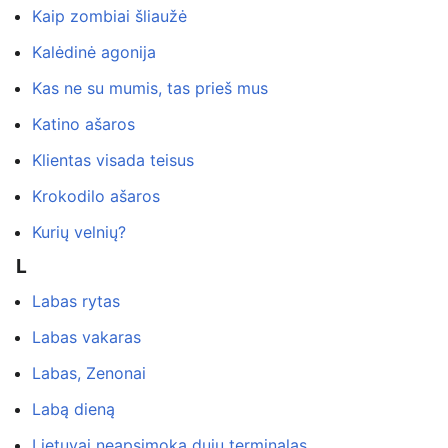
Kaip zombiai šliaužė
Kalėdinė agonija
Kas ne su mumis, tas prieš mus
Katino ašaros
Klientas visada teisus
Krokodilo ašaros
Kurių velnių?
L
Labas rytas
Labas vakaras
Labas, Zenonai
Labą dieną
Lietuvai neapsimoka dujų terminalas