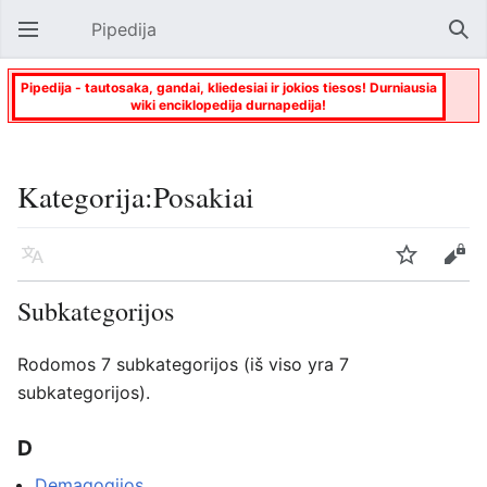
Pipedija
Atverti pagrindinį meniu
Paie
Pipedija - tautosaka, gandai, kliedesiai ir jokios tiesos! Durniausia
wiki enciklopedija durnapedija!
Kategorija:Posakiai
Kalba
Stebėti
Keisti
Subkategorijos
Rodomos 7 subkategorijos (iš viso yra 7
subkategorijos).
D
Demagogijos