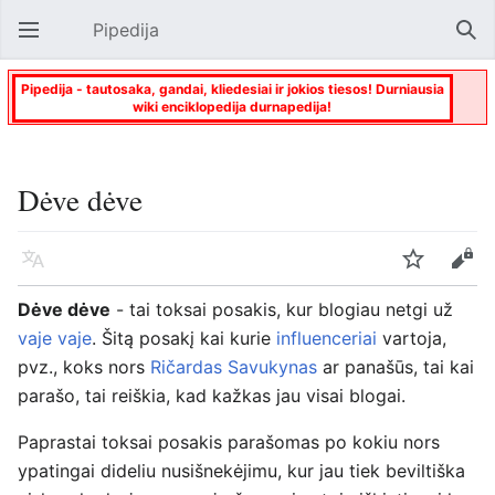
Pipedija
Atverti pagrindinį meniu
Paie
Pipedija - tautosaka, gandai, kliedesiai ir jokios tiesos! Durniausia
wiki enciklopedija durnapedija!
Dėve dėve
Kalba
Stebėti
Keisti
Dėve dėve
- tai toksai posakis, kur blogiau netgi už
vaje vaje
. Šitą posakį kai kurie
influenceriai
vartoja,
pvz., koks nors
Ričardas Savukynas
ar panašūs, tai kai
parašo, tai reiškia, kad kažkas jau visai blogai.
Paprastai toksai posakis parašomas po kokiu nors
ypatingai dideliu nusišnekėjimu, kur jau tiek beviltiška