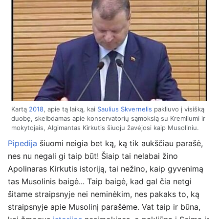
Kartą
2018
, apie tą laiką, kai
Saulius Skvernelis
pakliuvo į visišką
duobę, skelbdamas apie konservatorių sąmokslą su Kremliumi ir
mokytojais, Algimantas Kirkutis šiuoju žavėjosi kaip Musoliniu.
Pipedija
šiuomi neigia bet ką, ką tik aukščiau parašė,
nes nu negali gi taip būt! Šiaip tai nelabai žino
Apolinaras Kirkutis istoriją, tai nežino, kaip gyvenimą
tas Musolinis baigė... Taip baigė, kad gal čia netgi
šitame straipsnyje nei neminėkim, nes pakaks to, ką
straipsnyje apie Musolinį parašėme. Vat taip ir būna,