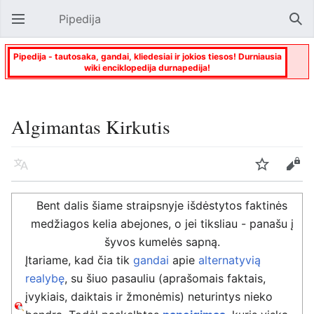
Pipedija
Atverti pagrindinį meniu
Paie
Pipedija - tautosaka, gandai, kliedesiai ir jokios tiesos! Durniausia
wiki enciklopedija durnapedija!
Algimantas Kirkutis
Kalba
Stebėti
Keisti
Bent dalis šiame straipsnyje išdėstytos faktinės
medžiagos kelia abejones, o jei tiksliau - panašu į
šyvos kumelės sapną.
Įtariame, kad čia tik
gandai
apie
alternatyvią
realybę
, su šiuo pasauliu (aprašomais faktais,
įvykiais, daiktais ir žmonėmis) neturintys nieko