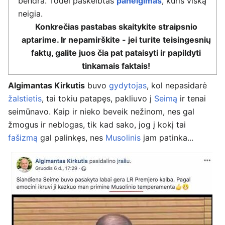
bendra. Todėl paskelbtas
paneigimas
, kuris viską
neigia.
Konkrečias pastabas skaitykite straipsnio
aptarime. Ir nepamirškite - jei turite teisingesnių
faktų, galite juos čia pat pataisyti ir papildyti
tinkamais faktais!
Algimantas Kirkutis
buvo
gydytojas
, kol nepasidarė
žalstietis
, tai tokiu patapęs, pakliuvo į
Seimą
ir tenai
seimūnavo. Kaip ir nieko beveik nežinom, nes gal
žmogus ir neblogas, tik kad sako, jog į kokį tai
fašizmą
gal palinkęs, nes
Musolinis
jam patinka...