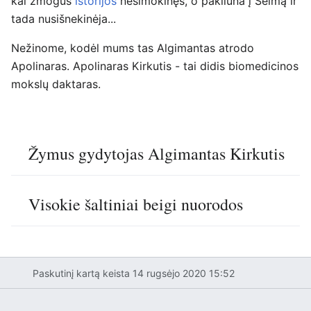
kai žmogus
istorijos
nesimokinęs, o pakliūna į Seimą ir
tada nusišnekinėja...
Nežinome, kodėl mums tas Algimantas atrodo
Apolinaras. Apolinaras Kirkutis - tai didis biomedicinos
mokslų daktaras.
Žymus gydytojas Algimantas Kirkutis
Visokie šaltiniai beigi nuorodos
Paskutinį kartą keista 14 rugsėjo 2020 15:52