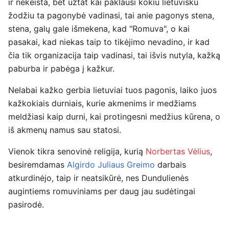
ir nekeista, bet užtat kai paklausi kokiu lietuvišku
žodžiu ta pagonybė vadinasi, tai anie pagonys stena,
stena, galų gale išmekena, kad "Romuva", o kai
pasakai, kad niekas taip to tikėjimo nevadino, ir kad
čia tik organizacija taip vadinasi, tai išvis nutyla, kažką
paburba ir pabėga į kažkur.
Nelabai kažko gerbia lietuviai tuos pagonis, laiko juos
kažkokiais durniais, kurie akmenims ir medžiams
meldžiasi kaip durni, kai protingesni medžius kūrena, o
iš akmenų namus sau statosi.
Vienok tikra senovinė religija, kurią
Norbertas Vėlius
,
besiremdamas
Algirdo Juliaus Greimo
darbais
atkurdinėjo, taip ir neatsikūrė, nes Dundulienės
augintiems romuviniams per daug jau sudėtingai
pasirodė.