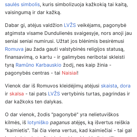
saulės simbolis
, kuris simbolizuoja kažkokią tai kaitą,
vaisingumą ir dar kažką.
Dabar gi, atėjus valdžion
LVŽS
veikėjams, pagonybė
atgimsta visame Dundulienės svaigesyje, nors anoji jau
seniai seniai numirusi. Užtat jos blėnimis besirėmusi
Romuva
jau žada gauti valstybinės religijos statusą,
finansavimą, o kartu - ir galimybes neribotai skleisti
tyrą
Ramūno Karbauskio
žodį, nes kaip žinia -
pagonybės centras - tai
Naisiai
!
Vienok dar iš Romuvos kleidėjimų atėjusi
skaista
,
dora
ir
skalsa
- tai pats
LVŽS
vertybinis turtas, pagrindas ir
dar kažkoks ten dalykas.
O dar vienok, žodis "pagonybė" yra nelietuviškos
kilmės, iš
lotyniško
paganus
atėjęs, ką išvertus reiškia
"kaimietis". Tai čia viena vertus, kad kaimiečiai - tai gal