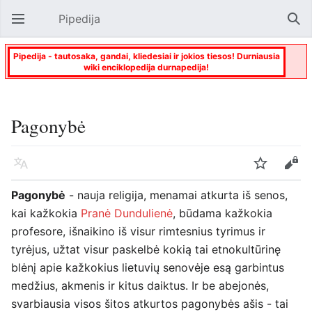
Pipedija
Atverti pagrindinį meniu
Paie
Pipedija - tautosaka, gandai, kliedesiai ir jokios tiesos! Durniausia
wiki enciklopedija durnapedija!
Pagonybė
Kalba
Stebėti
Keisti
Pagonybė
- nauja religija, menamai atkurta iš senos,
kai kažkokia
Pranė Dundulienė
, būdama kažkokia
profesore, išnaikino iš visur rimtesnius tyrimus ir
tyrėjus, užtat visur paskelbė kokią tai etnokultūrinę
blėnį apie kažkokius lietuvių senovėje esą garbintus
medžius, akmenis ir kitus daiktus. Ir be abejonės,
svarbiausia visos šitos atkurtos pagonybės ašis - tai