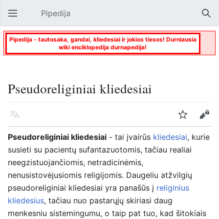
Pipedija
Atverti pagrindinį meniu
Paie
Pipedija - tautosaka, gandai, kliedesiai ir jokios tiesos! Durniausia
wiki enciklopedija durnapedija!
Pseudoreliginiai kliedesiai
Kalba
Stebėti
Keisti
Pseudoreliginiai kliedesiai
- tai įvairūs
kliedesiai
, kurie
susieti su pacientų sufantazuotomis, tačiau realiai
neegzistuojančiomis, netradicinėmis,
nenusistovėjusiomis religijomis. Daugeliu atžvilgių
pseudoreliginiai kliedesiai yra panašūs į
religinius
kliedesius
, tačiau nuo pastarųjų skiriasi daug
menkesniu sistemingumu, o taip pat tuo, kad šitokiais