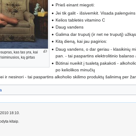
Prieš einant miegoti:
Jei tik galit - išsivemkit. Visada palengvin
Kelios tabletės vitamino C
Daug vandens
Galima dar truputį (ir net ne truputį) užkąs
Kitą dieną, kai jau pagirios:
Daug vandens, o dar geriau - klasikinių mi
supras, kas tas yra, kai
pan. - tai paspartins elektrolitinio balan
prisiminusios, ką girtas
Būtinai nueikit į tualetą pakakoti - alkohol
po keliolikos minučių
jei ir nesinori - tai paspartins alkoholio skilimo produktų šalinimą per ž
a
o 2010 18:10.
dyta kitaip.