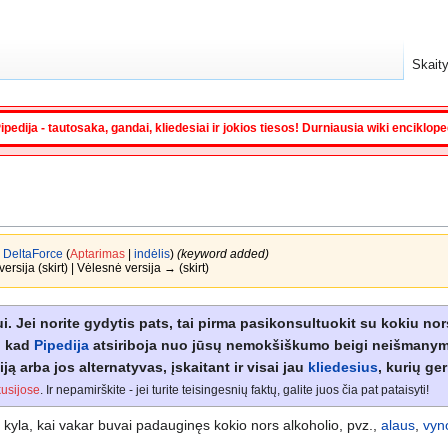
Skaity
ipedija - tautosaka, gandai, kliedesiai ir jokios tiesos! Durniausia wiki enciklop
a
DeltaForce
(
Aptarimas
|
indėlis
)
(keyword added)
ersija (skirt) | Vėlesnė versija → (skirt)
i. Jei norite gydytis pats, tai pirma pasikonsultuokit su kokiu no
ip kad
Pipedija
atsiriboja nuo jūsų nemokšiškumo beigi neišmanymo,
 arba jos alternatyvas, įskaitant ir visai jau
kliedesius
, kurių ger
kusijose
. Ir nepamirškite - jei turite teisingesnių faktų, galite juos čia pat pataisyti!
 kyla, kai vakar buvai padauginęs kokio nors alkoholio, pvz.,
alaus
,
vyn