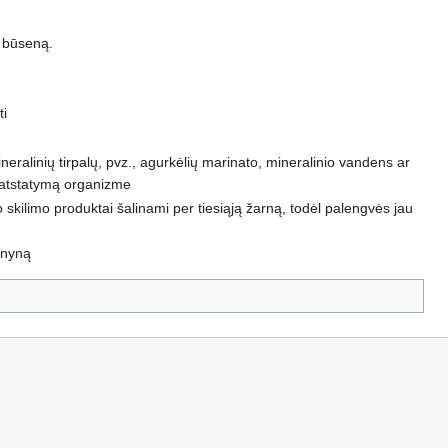
s būseną.
ti
neralinių tirpalų, pvz., agurkėlių marinato, mineralinio vandens ar
so atstatymą organizme
io skilimo produktai šalinami per tiesiąją žarną, todėl palengvės jau
arnyną