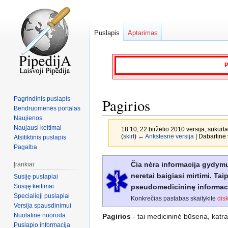
Puslapis
Aptarimas
P
Pagrindinis puslapis
Pagirios
Bendruomenės portalas
Naujienos
Naujausi keitimai
18:10, 22 birželio 2010 versija, sukurt
(
skirt
)
← Ankstesnė versija
| Dabartinė v
Atsitiktinis puslapis
Pagalba
Jump
Jump
Čia nėra informacija gydymu
Įrankiai
to
to
neretai baigiasi mirtimi. Ta
Susiję puslapiai
navigation
search
Susiję keitimai
pseudomedicininę informaciją
Specialieji puslapiai
Konkrečias pastabas skaitykite
dis
Versija spausdinimui
Nuolatinė nuoroda
Pagirios
- tai medicininė būsena, katra
Puslapio informacija