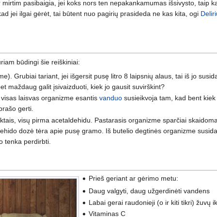
ir mirtim pasibaigia, jei koks nors ten nepakankamumas išsivysto, taip ka
ad jei ilgai gėrėt, tai būtent nuo pagirių prasideda ne kas kita, ogi
Delir
iam būdingi šie reiškiniai:
. Grubiai tariant, jei išgersit pusę litro 8 laipsnių alaus, tai iš jo susid
et maždaug galit įsivaizduoti, kiek jo gausit suvirškint?
 visas laisvas organizme esantis
vanduo
susieikvoja tam, kad bent kiek 
prašo gerti.
duktais, visų pirma acetaldehidu. Pastarasis organizme sparčiai skaidoma
aldehido dozė tėra apie pusę gramo. Iš butelio degtinės organizme susi
 tenka perdirbti.
Prieš geriant ar gėrimo metu:
Daug valgyti, daug užgerdinėti vandens
Labai gerai raudonieji (o ir kiti tikri) žuv
Vitaminas C