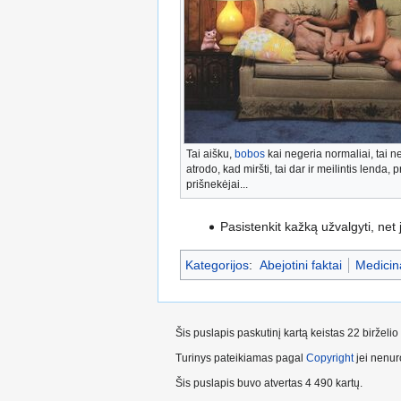
Tai aišku,
bobos
kai negeria normaliai, tai ne
atrodo, kad miršti, tai dar ir meilintis lenda, 
prišnekėjai...
Pasistenkit kažką užvalgyti, net 
Kategorijos
:
Abejotini faktai
Medicin
Šis puslapis paskutinį kartą keistas 22 birželi
Turinys pateikiamas pagal
Copyright
jei nenuro
Šis puslapis buvo atvertas 4 490 kartų.