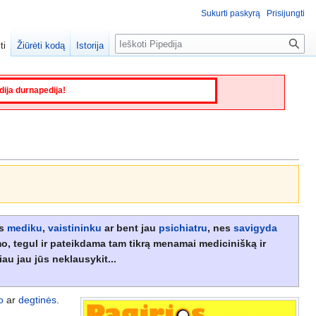
Sukurti paskyrą
Prisijungti
Paieška
ti
Žiūrėti kodą
Istorija
edija durnapedija!
rs
mediku
,
vaistininku
ar bent jau
psichiatru
, nes
savigyda
 tegul ir pateikdama tam tikrą menamai medicinišką ir
iau jau jūs neklausykit...
o
ar
degtinės
.