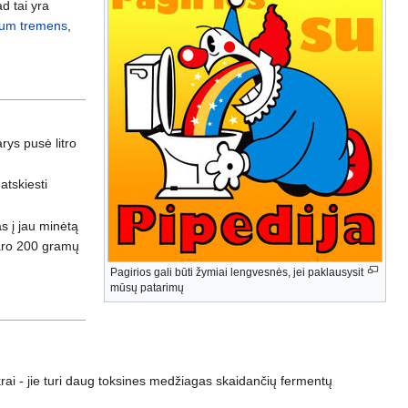
d tai yra
ium tremens
,
arys pusė litro
atskiesti
s į jau minėtą
daro 200 gramų
Pagirios gali būti žymiai lengvesnės, jei paklausysit
mūsų patarimų
ų ikrai - jie turi daug toksines medžiagas skaidančių fermentų