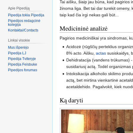
Tai aišku, šiaip jau būna, kad pagirios 
žinoma liga. Bet tai dar turėkit omeny, k
Apie Pipediją
taip kad čia irgi nekas gali būt...
Pipedija tokia Pipedija
Pipedijos redagcinė
kolegija
Medicininė analizė
Kontaktai/Contacts
Pagirios mediciniškai yra sindromas, kur
Linkai visokie
Acidozė (rūgščių perteklius organizme)
Mus išperėjo
8% acto. Aišku,
actas
susiskaidys, b
Pipedija LJ
Pipedija Tviteryje
Dehidratacija (vandens trūkumas) -
Pipedija Feisbuke
susidariusį actą. Todėl organizmas 
Pipedijos forumas
Intoksikacija alkoholio skilimo pro
actą, bet mirtina vienkartinė acet
acetaldehido. Pagalvokit, kiek nuodo
Ką daryti