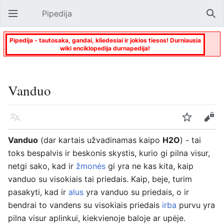
Pipedija
Atverti pagrindinį meniu
Paie
Pipedija - tautosaka, gandai, kliedesiai ir jokios tiesos! Durniausia
wiki enciklopedija durnapedija!
Vanduo
Kalba
Stebėti
Keisti
Vanduo
(dar kartais užvadinamas kaipo
H2O
) - tai
toks bespalvis ir beskonis skystis, kurio gi pilna visur,
netgi sako, kad ir
žmonės
gi yra ne kas kita, kaip
vanduo su visokiais tai priedais. Kaip, beje, turim
pasakyti, kad ir
alus
yra vanduo su priedais, o ir
bendrai to vandens su visokiais priedais
irba
purvu yra
pilna visur aplinkui, kiekvienoje baloje ar upėje.