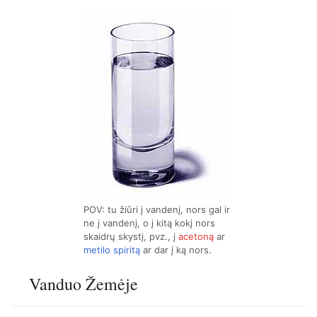
POV: tu žiūri į vandenį, nors gal ir
ne į vandenį, o į kitą kokį nors
skaidrų skystį, pvz., į
acetoną
ar
metilo spiritą
ar dar į ką nors.
Vanduo Žemėje