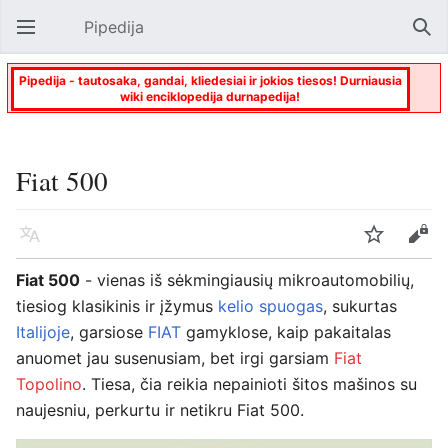
Pipedija
Atverti pagrindinį meniu
Paie
Pipedija - tautosaka, gandai, kliedesiai ir jokios tiesos! Durniausia
wiki enciklopedija durnapedija!
Fiat 500
Kalba
Stebėti
Keisti
Fiat 500
- vienas iš sėkmingiausių mikroautomobilių,
tiesiog klasikinis ir įžymus
kelio spuogas
, sukurtas
Italijoje
, garsiose
FIAT
gamyklose, kaip pakaitalas
anuomet jau susenusiam, bet irgi garsiam
Fiat
Topolino
. Tiesa, čia reikia nepainioti šitos mašinos su
naujesniu, perkurtu ir netikru Fiat 500.