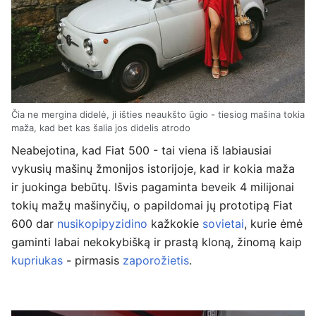
Čia ne mergina didelė, ji išties neaukšto ūgio - tiesiog mašina tokia
maža, kad bet kas šalia jos didelis atrodo
Neabejotina, kad Fiat 500 - tai viena iš labiausiai
vykusių mašinų žmonijos istorijoje, kad ir kokia maža
ir juokinga bebūtų. Išvis pagaminta beveik 4 milijonai
tokių mažų mašinyčių, o papildomai jų prototipą Fiat
600 dar
nusikopipyzidino
kažkokie
sovietai
, kurie ėmė
gaminti labai nekokybišką ir prastą kloną, žinomą kaip
kupriukas
- pirmasis
zaporožietis
.