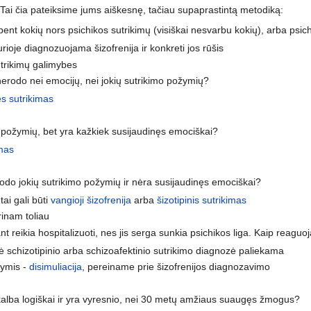
 Tai čia pateiksime jums aiškesnę, tačiau supaprastintą metodiką:
ent kokių nors psichikos sutrikimų (visiškai nesvarbu kokių), arba psich
urioje diagnozuojama šizofrenija ir konkreti jos rūšis
utrikimų galimybes
nerodo nei emocijų, nei jokių sutrikimo požymių?
s sutrikimas
 požymių, bet yra kažkiek susijaudinęs emociškai?
imas
rodo jokių sutrikimo požymių ir nėra susijaudinęs emociškai?
tai gali būti
vangioji šizofrenija
arba
šizotipinis sutrikimas
rinam toliau
t reikia hospitalizuoti, nes jis serga sunkia psichikos liga. Kaip reaguo
ė schizotipinio arba schizoafektinio sutrikimo diagnozė paliekama
ymis -
disimuliacija
, pereiname prie šizofrenijos diagnozavimo
 kalba logiškai ir yra vyresnio, nei 30 metų amžiaus suaugęs žmogus?