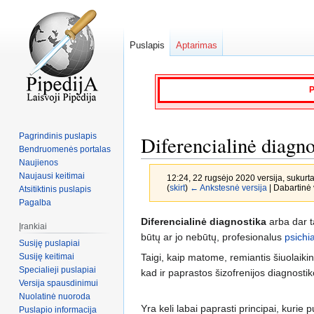
Puslapis
Aptarimas
P
Pagrindinis puslapis
Diferencialinė diagno
Bendruomenės portalas
Naujienos
Naujausi keitimai
12:24, 22 rugsėjo 2020 versija, sukurt
(
skirt
)
← Ankstesnė versija
| Dabartinė v
Atsitiktinis puslapis
Pagalba
Jump
Jump
Diferencialinė diagnostika
arba dar 
Įrankiai
to
to
būtų ar jo nebūtų, profesionalus
psichi
Susiję puslapiai
navigation
search
Susiję keitimai
Taigi, kaip matome, remiantis šiuolaikin
Specialieji puslapiai
kad ir paprastos šizofrenijos diagnostik
Versija spausdinimui
Nuolatinė nuoroda
Yra keli labai paprasti principai, kurie p
Puslapio informacija