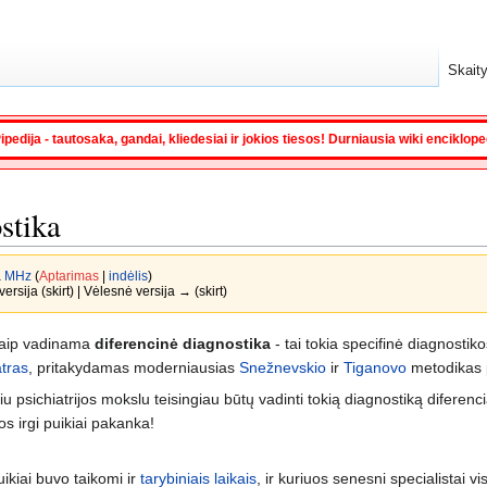
Skaity
ipedija - tautosaka, gandai, kliedesiai ir jokios tiesos! Durniausia wiki enciklop
stika
a
MHz
(
Aptarimas
|
indėlis
)
ersija (skirt) | Vėlesnė versija → (skirt)
taip vadinama
diferencinė diagnostika
- tai tokia specifinė diagnosti
atras
, pritakydamas moderniausias
Snežnevskio
ir
Tiganovo
metodikas p
iu psichiatrijos mokslu teisingiau būtų vadinti tokią diagnostiką diferenc
os irgi puikiai pakanka!
uikiai buvo taikomi ir
tarybiniais laikais
, ir kuriuos senesni specialistai 