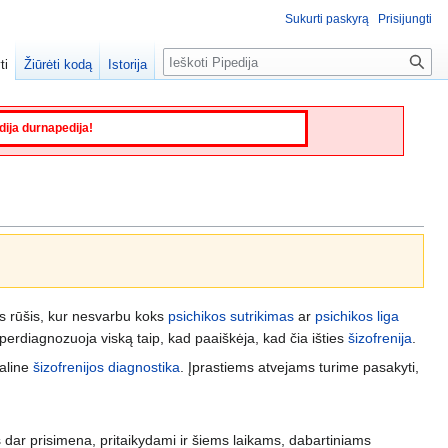
Sukurti paskyrą
Prisijungti
Paieška
ti
Žiūrėti kodą
Istorija
edija durnapedija!
kos rūšis, kur nesvarbu koks
psichikos sutrikimas
ar
psichikos liga
erdiagnozuoja viską taip, kad paaiškėja, kad čia išties
šizofrenija
.
ialine
šizofrenijos diagnostika
. Įprastiems atvejams turime pasakyti,
vis dar prisimena, pritaikydami ir šiems laikams, dabartiniams