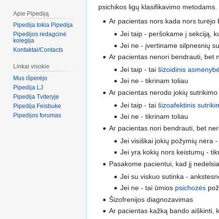
psichikos ligų klasifikavimo metodams.
Apie Pipediją
Ar pacientas nors kada nors turėjo b
Pipedija tokia Pipedija
Jei taip - peršokame į sekciją, k
Pipedijos redagcinė
kolegija
Jei ne - įvertiname silpnesnių s
Kontaktai/Contacts
Ar pacientas nenori bendrauti, bet 
Linkai visokie
Jei taip - tai
šizoidinis asmenybė
Mus išperėjo
Jei ne - tikrinam toliau
Pipedija LJ
Ar pacientas nerodo jokių sutrikimo
Pipedija Tviteryje
Jei taip - tai
šizoafektinis sutrik
Pipedija Feisbuke
Pipedijos forumas
Jei ne - tikrinam toliau
Ar pacientas nori bendrauti, bet ne
Jei visiškai jokių požymių nėra - 
Jei yra kokių nors keistumų - tik
Pasakome pacientui, kad jį nedelsian
Jei su viskuo sutinka - ankstesn
Jei ne - tai ūmios
psichozės
pož
Šizofrenijos diagnozavimas
Ar pacientas kažką bando aiškinti,