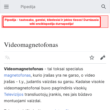
Pipedija
Atverti pagrindinį meniu
Paie
Pipedija - tautosaka, gandai, kliedesiai ir jokios tiesos! Durniausia
wiki enciklopedija durnapedija!
Videomagnetofonas
Kalba
Stebėti
Keisti
Videomagnetofonas
- tai toksai specialus
magnetofonas
, kurio įrašas yra ne garso, o video
įrašas - t.y., judantis vaizdas su garsu. Kadaise visokie
videomagnetofonai buvo pagrindinis visokių
Televizijos
transliuotojų įrankis, nes jais būdavo
montuojami vaizdai.