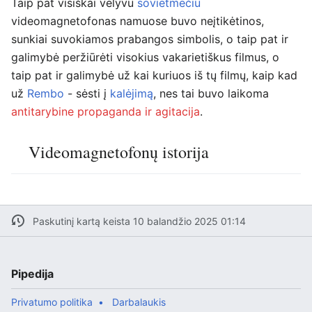
Taip pat visiškai vėlyvu
sovietmečiu
videomagnetofonas namuose buvo neįtikėtinos,
sunkiai suvokiamos prabangos simbolis, o taip pat ir
galimybė peržiūrėti visokius vakarietiškus filmus, o
taip pat ir galimybė už kai kuriuos iš tų filmų, kaip kad
už
Rembo
- sėsti į
kalėjimą
, nes tai buvo laikoma
antitarybine propaganda ir agitacija
.
Videomagnetofonų istorija
Paskutinį kartą keista 10 balandžio 2025 01:14
Pipedija
Privatumo politika
Darbalaukis