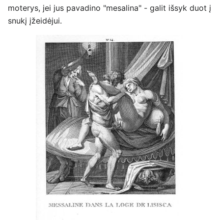
moterys, jei jus pavadino "mesalina" - galit išsyk duot į
snukį įžeidėjui.