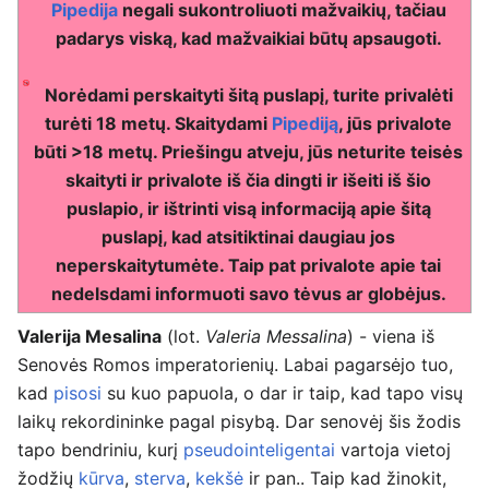
Pipedija
negali sukontroliuoti mažvaikių, tačiau
padarys viską, kad mažvaikiai būtų apsaugoti.
Norėdami perskaityti šitą puslapį, turite privalėti
turėti 18 metų. Skaitydami
Pipediją
, jūs privalote
būti >18 metų. Priešingu atveju, jūs neturite teisės
skaityti ir privalote iš čia dingti ir išeiti iš šio
puslapio, ir ištrinti visą informaciją apie šitą
puslapį, kad atsitiktinai daugiau jos
neperskaitytumėte. Taip pat privalote apie tai
nedelsdami informuoti savo tėvus ar globėjus.
Valerija Mesalina
(lot.
Valeria Messalina
) - viena iš
Senovės Romos imperatorienių. Labai pagarsėjo tuo,
kad
pisosi
su kuo papuola, o dar ir taip, kad tapo visų
laikų rekordininke pagal pisybą. Dar senovėj šis žodis
tapo bendriniu, kurį
pseudointeligentai
vartoja vietoj
žodžių
kūrva
,
sterva
,
kekšė
ir pan.. Taip kad žinokit,