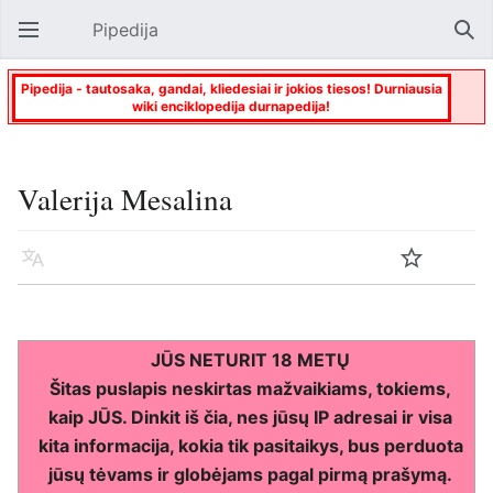
Pipedija
Atverti pagrindinį meniu
Paie
Pipedija - tautosaka, gandai, kliedesiai ir jokios tiesos! Durniausia
wiki enciklopedija durnapedija!
Valerija Mesalina
Kalba
Stebėti
Keisti
JŪS NETURIT 18 METŲ
Šitas puslapis neskirtas mažvaikiams, tokiems,
kaip JŪS. Dinkit iš čia, nes jūsų IP adresai ir visa
kita informacija, kokia tik pasitaikys, bus perduota
jūsų tėvams ir globėjams pagal pirmą prašymą.