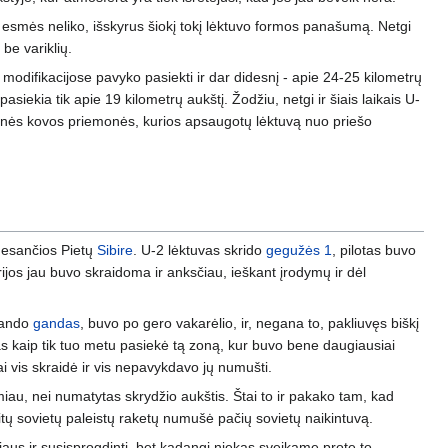
š esmės neliko, išskyrus šiokį tokį lėktuvo formos panašumą. Netgi
 be variklių.
 modifikacijose pavyko pasiekti ir dar didesnį - apie 24-25 kilometrų
siekia tik apie 19 kilometrų aukštį. Žodžiu, netgi ir šiais laikais U-
roninės kovos priemonės, kurios apsaugotų lėktuvą nuo priešo
 esančios Pietų
Sibire
. U-2 lėktuvas skrido
gegužės 1
, pilotas buvo
rijos jau buvo skraidoma ir anksčiau, ieškant įrodymų ir dėl
klando
gandas
, buvo po gero vakarėlio, ir, negana to, pakliuvęs biškį
as kaip tik tuo metu pasiekė tą zoną, kur buvo bene daugiausiai
i vis skraidė ir vis nepavykdavo jų numušti.
miau, nei numatytas skrydžio aukštis. Štai to ir pakako tam, kad
kitų sovietų paleistų raketų numušė pačių sovietų naikintuvą.
iaus ir susisprogdinti, bet kadangi niekas sveikame prote to