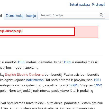
Sukurti paskyrą
Prisijungti
Paieška
ti
Žiūrėti kodą
Istorija
edija durnapedija!
 ir naudoti
1955
metais, gamintas iki pat
1989
ir naudojamas iki
ktuvai bus modernizuojami.
išką
English Electric Canberra
bombonešį. Pastarasis bombonešis
oks egzistuojantis
naikintuvas
. Tai nors britams ir pavyko, nes
1951
naudojamas ir žvalgybai, pvz., skrydžiams virš
SSRS
. Visgi jau
1952
gėjo. Nors tokį aukštį naikintuvas pasiekdavo lėtai ir praktinių
ai vat sprendimas buvo toksai - pirmiausiai padaryti aukštam greičiui
kštyje, kur atmosfera yra tiek išretėjusi, kad jos jau beveik nėra.