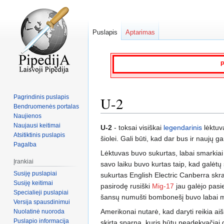
Puslapis
Aptarimas
P
Pagrindinis puslapis
U-2
Bendruomenės portalas
Naujienos
Naujausi keitimai
Jump
Jump
U-2
- toksai visiškai
legendarinis
lėktuv
Atsitiktinis puslapis
to
to
šiolei. Gali būti, kad dar bus ir naujų 
Pagalba
navigation
search
Lėktuvas buvo sukurtas, labai smarkiai p
Įrankiai
savo laiku buvo kurtas taip, kad galėtų 
Susiję puslapiai
sukurtas English Electric Canberra skra
Susiję keitimai
pasirodę rusiški
Mig-17
jau galėjo pasie
Specialieji puslapiai
šansų numušti bombonešį buvo labai maž
Versija spausdinimui
Amerikonai nutarė, kad daryti reikia aiš
Nuolatinė nuoroda
Puslapio informacija
skirtą sparną, kuris būtų neadekvačiai 