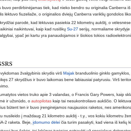
as buvo perdirbinėjamas tiek, kad nieko bendro su originalia Canberra i
klis lėktuvo fiuzeliaže, o originalios dviejų Canberra variklių gondolos liko
skrydžiai parodė, kad lėktuvas pasiekia 22 kilometrų aukštį, o vėlesnėse
laikiniai naikintuvai, kaip kad rusiškų
Su-27
serijų, normaliame skrydyje pa
žvalgybai, ypač jei kartu yra panaudojamos ir šiokios tokios radioelekt
 SSRS
 vykdomas žvalgybinis skrydis virš
Majak
branduolinio ginklo gamyklos,
kęs 27 skrydžius ir buvo laikomas bene labiausiai patyrusiu. Virš terito
vimo.
i numatytos vietos truko apie 3 valandas, o Francis Gary Powers, kaip s
 ėmė ir užsnūdo, o
autopilotas
kaip tai nesukontroliavo aukščio. O lėktuv
plius būtent ten ir buvo įrenginėjamos naujausios raketos, nes amerikona
u nusileido į maždaug 21 kilometro aukštį - t.y., vos kokiu kilometru že
 SA-2 raketa. Beje,
įdomumo dėlei
čia turim pasakyti, kad viena iš kelių 
tuvui bus šakės, tai lakūnas turėsiąs patraukti už specialaus detonator