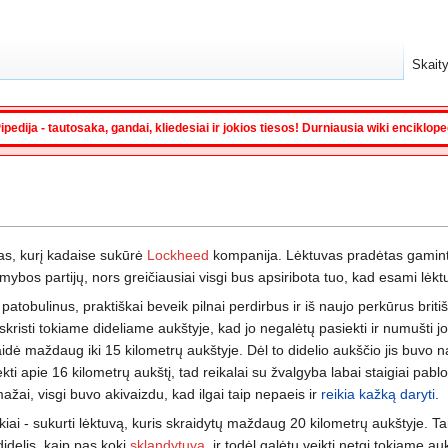
Skaity
ipedija - tautosaka, gandai, kliedesiai ir jokios tiesos! Durniausia wiki enciklop
as, kurį kadaise sukūrė
Lockheed
kompanija. Lėktuvas pradėtas gaminti
gamybos partijų, nors greičiausiai visgi bus apsiribota tuo, kad esami lė
atobulinus, praktiškai beveik pilnai perdirbus ir iš naujo perkūrus brit
skristi tokiame dideliame aukštyje, kad jo negalėtų pasiekti ir numušti j
idė maždaug iki 15 kilometrų aukštyje. Dėl to didelio aukščio jis buvo 
kti apie 16 kilometrų aukštį, tad reikalai su žvalgyba labai staigiai pablo
ai, visgi buvo akivaizdu, kad ilgai taip nepaeis ir
reikia kažką daryti
.
kiai - sukurti lėktuvą, kuris skraidytų maždaug 20 kilometrų aukštyje. T
didelis, kaip pas kokį
sklandytuvą
, ir todėl galėtų veikti netgi tokiame au