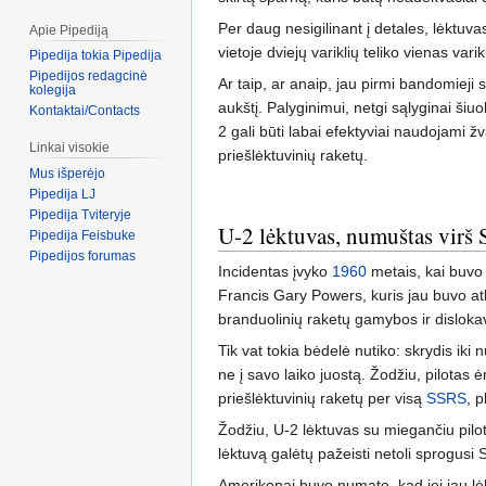
Per daug nesigilinant į detales, lėktuv
Apie Pipediją
vietoje dviejų variklių teliko vienas vari
Pipedija tokia Pipedija
Pipedijos redagcinė
Ar taip, ar anaip, jau pirmi bandomieji 
kolegija
aukštį. Palyginimui, netgi sąlyginai šiuo
Kontaktai/Contacts
2 gali būti labai efektyviai naudojami 
Linkai visokie
priešlėktuvinių raketų.
Mus išperėjo
Pipedija LJ
Pipedija Tviteryje
U-2 lėktuvas, numuštas virš
Pipedija Feisbuke
Pipedijos forumas
Incidentas įvyko
1960
metais, kai buvo
Francis Gary Powers, kuris jau buvo atli
branduolinių raketų gamybos ir disloka
Tik vat tokia bėdelė nutiko: skrydis ik
ne į savo laiko juostą. Žodžiu, pilotas
priešlėktuvinių raketų per visą
SSRS
, 
Žodžiu, U-2 lėktuvas su miegančiu pilot
lėktuvą galėtų pažeisti netoli sprogusi
Amerikonai buvo numatę, kad jei jau lėk