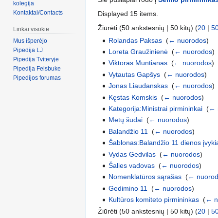
kolegija
Kontaktai/Contacts
Displayed 15 items.
Žiūrėti (50 ankstesnių | 50 kitų) (
20
|
5
Linkai visokie
Rolandas Paksas
‎
(
← nuorodos
)
Mus išperėjo
Pipedija LJ
Loreta Graužinienė
‎
(
← nuorodos
)
Pipedija Tviteryje
Viktoras Muntianas
‎
(
← nuorodos
)
Pipedija Feisbuke
Vytautas Gapšys
‎
(
← nuorodos
)
Pipedijos forumas
Jonas Liaudanskas
‎
(
← nuorodos
)
Kęstas Komskis
‎
(
← nuorodos
)
Kategorija:Ministrai pirmininkai
‎
(
← 
Metų šūdai
‎
(
← nuorodos
)
Balandžio 11
‎
(
← nuorodos
)
Šablonas:Balandžio 11 dienos įvyki
Vydas Gedvilas
‎
(
← nuorodos
)
Šalies vadovas
‎
(
← nuorodos
)
Nomenklatūros sąrašas
‎
(
← nuoro
Gedimino 11
‎
(
← nuorodos
)
Kultūros komiteto pirmininkas
‎
(
← n
Žiūrėti (50 ankstesnių | 50 kitų) (
20
|
5