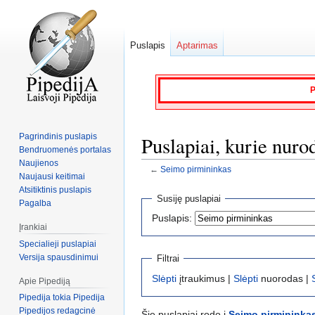
Puslapis
Aptarimas
P
Pagrindinis puslapis
Puslapiai, kurie nur
Bendruomenės portalas
Naujienos
←
Seimo pirmininkas
Naujausi keitimai
Atsitiktinis puslapis
Jump
Jump
Susiję puslapiai
Pagalba
to
to
Puslapis:
navigation
search
Įrankiai
Specialieji puslapiai
Versija spausdinimui
Filtrai
Slėpti
įtraukimus |
Slėpti
nuorodas |
Apie Pipediją
Pipedija tokia Pipedija
Pipedijos redagcinė
Šie puslapiai rodo į
Seimo pirmininka