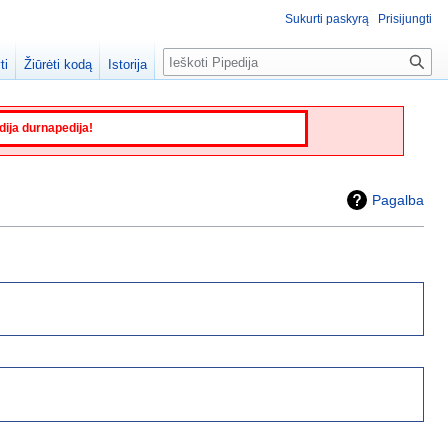
Sukurti paskyrą
Prisijungti
Paieška
ti
Žiūrėti kodą
Istorija
edija durnapedija!
Pagalba