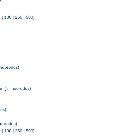
0
|
100
|
250
|
500
)
nuorodos
)
ai
‎
(
← nuorodos
)
dos
)
uorodos
)
0
|
100
|
250
|
500
)