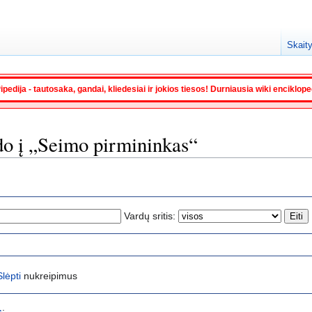
Skaity
ipedija - tautosaka, gandai, kliedesiai ir jokios tiesos! Durniausia wiki enciklop
odo į „Seimo pirmininkas“
Vardų sritis:
Slėpti
nukreipimus
s
: