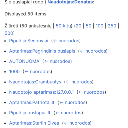
Šie puslapiai rodo į
Naudotojas:Donatas
:
Displayed 50 items.
Žiūrėti (50 ankstesnių |
50 kitų
) (
20
|
50
|
100
|
250
|
500
)
Pipedija:Senbuviai
‎
(
← nuorodos
)
Aptarimas:Pagrindinis puslapis
‎
(
← nuorodos
)
AUTONUOMA
‎
(
← nuorodos
)
1000
‎
(
← nuorodos
)
Naudotojas:Grambuolys
‎
(
← nuorodos
)
Naudotojo aptarimas:127.0.0.1
‎
(
← nuorodos
)
Aptarimas:Patriotai.lt
‎
(
← nuorodos
)
Pipedija.puslapiai.lt
‎
(
← nuorodos
)
Aptarimas:Starlin Elvea
‎
(
← nuorodos
)