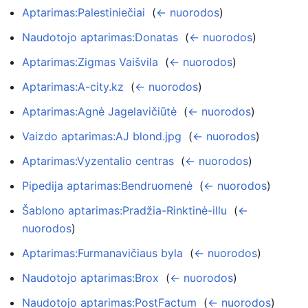
Aptarimas:Palestiniečiai
‎
(
← nuorodos
)
Naudotojo aptarimas:Donatas
‎
(
← nuorodos
)
Aptarimas:Zigmas Vaišvila
‎
(
← nuorodos
)
Aptarimas:A-city.kz
‎
(
← nuorodos
)
Aptarimas:Agnė Jagelavičiūtė
‎
(
← nuorodos
)
Vaizdo aptarimas:AJ blond.jpg
‎
(
← nuorodos
)
Aptarimas:Vyzentalio centras
‎
(
← nuorodos
)
Pipedija aptarimas:Bendruomenė
‎
(
← nuorodos
)
Šablono aptarimas:Pradžia-Rinktinė-illu
‎
(
←
nuorodos
)
Aptarimas:Furmanavičiaus byla
‎
(
← nuorodos
)
Naudotojo aptarimas:Brox
‎
(
← nuorodos
)
Naudotojo aptarimas:PostFactum
‎
(
← nuorodos
)