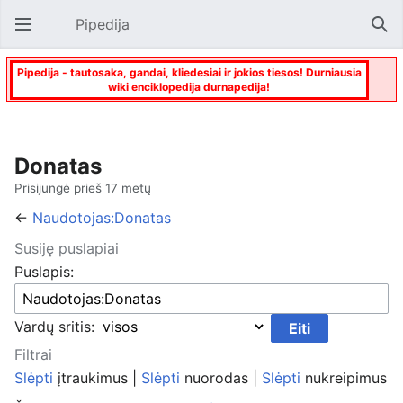
Pipedija
Atverti pagrindinį meniu
Paie
Pipedija - tautosaka, gandai, kliedesiai ir jokios tiesos! Durniausia
wiki enciklopedija durnapedija!
Donatas
Prisijungė prieš 17 metų
←
Naudotojas:Donatas
Susiję puslapiai
Puslapis:
Vardų sritis:
Filtrai
Slėpti
įtraukimus |
Slėpti
nuorodas |
Slėpti
nukreipimus