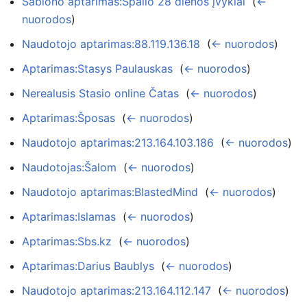
Šablono aptarimas:Spalio 28 dienos įvykiai
‎
(
←
nuorodos
)
Naudotojo aptarimas:88.119.136.18
‎
(
← nuorodos
)
Aptarimas:Stasys Paulauskas
‎
(
← nuorodos
)
Nerealusis Stasio online Čatas
‎
(
← nuorodos
)
Aptarimas:Šposas
‎
(
← nuorodos
)
Naudotojo aptarimas:213.164.103.186
‎
(
← nuorodos
)
Naudotojas:Šalom
‎
(
← nuorodos
)
Naudotojo aptarimas:BlastedMind
‎
(
← nuorodos
)
Aptarimas:Islamas
‎
(
← nuorodos
)
Aptarimas:Sbs.kz
‎
(
← nuorodos
)
Aptarimas:Darius Baublys
‎
(
← nuorodos
)
Naudotojo aptarimas:213.164.112.147
‎
(
← nuorodos
)