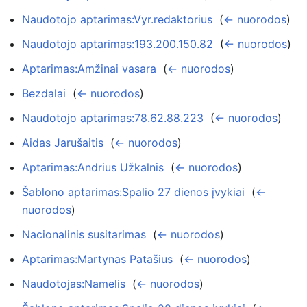
Naudotojo aptarimas:Vyr.redaktorius
‎
(
← nuorodos
)
Naudotojo aptarimas:193.200.150.82
‎
(
← nuorodos
)
Aptarimas:Amžinai vasara
‎
(
← nuorodos
)
Bezdalai
‎
(
← nuorodos
)
Naudotojo aptarimas:78.62.88.223
‎
(
← nuorodos
)
Aidas Jarušaitis
‎
(
← nuorodos
)
Aptarimas:Andrius Užkalnis
‎
(
← nuorodos
)
Šablono aptarimas:Spalio 27 dienos įvykiai
‎
(
←
nuorodos
)
Nacionalinis susitarimas
‎
(
← nuorodos
)
Aptarimas:Martynas Patašius
‎
(
← nuorodos
)
Naudotojas:Namelis
‎
(
← nuorodos
)