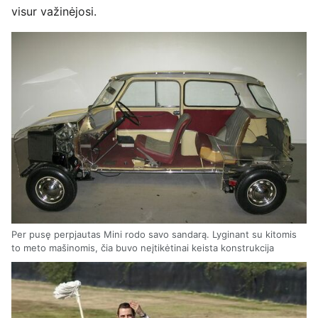
visur važinėjosi.
Per pusę perpjautas Mini rodo savo sandarą. Lyginant su kitomis
to meto mašinomis, čia buvo neįtikėtinai keista konstrukcija