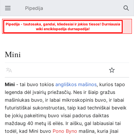
Pipedija
Atverti pagrindinį meniu
Paie
Pipedija - tautosaka, gandai, kliedesiai ir jokios tiesos! Durniausia
wiki enciklopedija durnapedija!
Mini
Kalba
Stebėti
Keisti
Mini
- tai buvo tokios
angliškos mašinos
, kurios tapo
legenda dėl įvairių priežasčių. Nes ir šiaip gražus
mašiniukas buvo, ir labai mikroskopinis buvo, ir labai
futuristiškai sukonstruotas, taip kad techniškai beveik
be jokių pakeitimų buvo visai padorus daiktas
maždaug 40 metų iš eilės. Ir aišku, gal labiausiai tai
todėl, kad Mini buvo
Pono Byno
mašina, kuria jisai