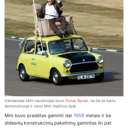
Garsiausias Mini naudotojas buvo
Ponas Bynas
, tai čia jis kartu
demonstruoja ir visos Mini mašinos dydį
Mini buvo pradėtas gaminti dar
1959
metais ir be
didesnių konstrukcinių pakeitimų gamintas iki pat