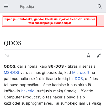
Pipedija
Atverti pagrindinį meniu
Paie
Pipedija - tautosaka, gandai, kliedesiai ir jokios tiesos! Durniausia
wiki enciklopedija durnapedija!
QDOS
Kalba
Stebėti
Keisti
QDOS
, dar žinoma, kaip
86-DOS
- tikras ir senasis
MS-DOS
vardas, nes gi pasirodo, kad
Microsoft
ne
pati nuo nulio sukūrė ir išrado kokią tai
DOS
, o išties
tai buvo paprasčiau - ėmė kadaise ir nusipirko iš
kažkokio
hakerio
, turėjusio mažą firmelę - "Seatle
Computer Products", o tas hakeris buvo šiaip
kažkodėl susiprogramavęs. Tai sumokėjo jam už viską