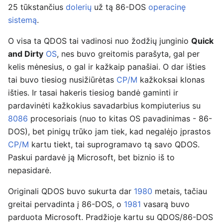
25 tūkstančius
dolerių
už tą 86-DOS
operacinę
sistemą
.
O visa ta QDOS tai vadinosi nuo žodžių junginio
Quick
and Dirty
OS
, nes buvo greitomis parašyta, gal per
kelis mėnesius, o gal ir kažkaip panašiai. O dar išties
tai buvo tiesiog nusižiūrėtas
CP/M
kažkoksai klonas
išties. Ir tasai hakeris tiesiog bandė gaminti ir
pardavinėti kažkokius savadarbius kompiuterius su
8086
procesoriais (nuo to kitas OS pavadinimas - 86-
DOS), bet pinigų trūko jam tiek, kad negalėjo įprastos
CP/M
kartu tiekt, tai suprogramavo tą savo QDOS.
Paskui pardavė ją Microsoft, bet biznio iš to
nepasidarė.
Originali QDOS buvo sukurta dar
1980
metais, tačiau
greitai pervadinta į 86-DOS, o
1981
vasarą buvo
parduota Microsoft. Pradžioje kartu su QDOS/86-DOS