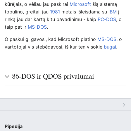
kūrėjais, o vėliau jau paskirai
Microsoft
šią sistemą
tobulino, greitai, jau
1981
metais išleisdama su
IBM
į
rinką jau dar kartą kitu pavadinimu - kaip
PC-DOS
, o
taip pat ir
MS-DOS
.
O paskui gi gavosi, kad Microsoft platino
MS-DOS
, o
vartotojai vis stebėdavosi, iš kur ten visokie
bugai
.
86-DOS ir QDOS privalumai
Pipedija