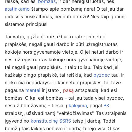
reiškė, kad esi
bomžas
, ir dar neregistruotas, nes
atatinkamo
štampo apie bomžumą nėra! O tai jau dar
didesnis nusikaltimas, nei būti bomžu! Nes taip griauni
sistemos principus!
Tai vatgi, grįžtant prie užburto rato: jei neturi
prapiskės, negali gauti darbo ir būti užregistruotas
kokioje nors gyvenamoje vietoje. O jei neturi darbo ir
nesi užregistruotas kokioje nors gyvenamoje vietoje,
tai negali gauti prapiskės. Ir taip toliau. Taip kad jei
kažkaip dingo prapiskė, tai reiškia, kad
pyzdec
tau. Ir
nieko čia nepadarysi. Ir kai neturi prapiskės, tai tave
pagauna
mentai
ir įstato į
pasą
antspaudą, kad esi
bomžas. O kai esi bomžas - tai jau tada visai pyzdec,
nes už bomžavimą - tiesiai į
kalėjimą
, pagal
BK
straipsnį, užsivadinantį "veltėdžiavimas". Tas straipsnis
įgyvendino
konstitucinę
SSRS
teisę į darbą. Todėl
bomžų tais laikais nebuvo ir darbą turėjo visi. O kas