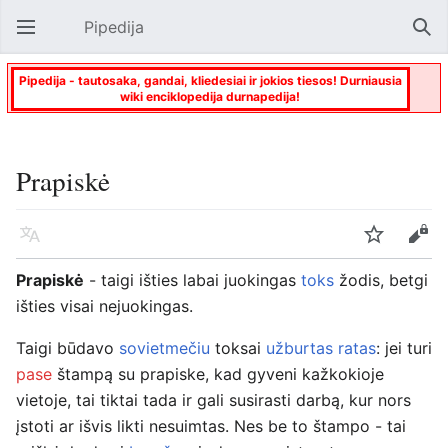
Pipedija
Atverti pagrindinį meniu
Paie
Pipedija - tautosaka, gandai, kliedesiai ir jokios tiesos! Durniausia
wiki enciklopedija durnapedija!
Prapiskė
Kalba
Stebėti
Keisti
Prapiskė
- taigi išties labai juokingas
toks
žodis, betgi
išties visai nejuokingas.
Taigi būdavo
sovietmečiu
toksai
užburtas ratas
: jei turi
pase
štampą su prapiske, kad gyveni kažkokioje
vietoje, tai tiktai tada ir gali susirasti darbą, kur nors
įstoti ar išvis likti nesuimtas. Nes be to štampo - tai