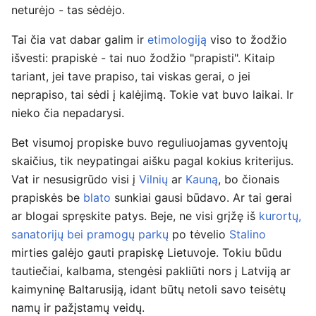
neturėjo - tas sėdėjo.
Tai čia vat dabar galim ir
etimologiją
viso to žodžio
išvesti: prapiskė - tai nuo žodžio "prapisti". Kitaip
tariant, jei tave prapiso, tai viskas gerai, o jei
neprapiso, tai sėdi į kalėjimą. Tokie vat buvo laikai. Ir
nieko čia nepadarysi.
Bet visumoj propiske buvo reguliuojamas gyventojų
skaičius, tik neypatingai aišku pagal kokius kriterijus.
Vat ir nesusigrūdo visi į
Vilnių
ar
Kauną
, bo čionais
prapiskės be
blato
sunkiai gausi būdavo. Ar tai gerai
ar blogai spręskite patys. Beje, ne visi grįžę iš
kurortų,
sanatorijų bei pramogų parkų
po tėvelio
Stalino
mirties galėjo gauti prapiskę Lietuvoje. Tokiu būdu
tautiečiai, kalbama, stengėsi pakliūti nors į Latviją ar
kaimyninę Baltarusiją, idant būtų netoli savo teisėtų
namų ir pažįstamų veidų.