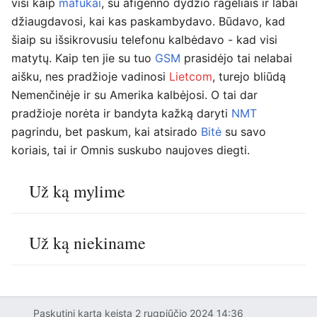
visi kaip
mafukai
, su afigenno dydžio rageliais ir labai
džiaugdavosi, kai kas paskambydavo. Būdavo, kad
šiaip su išsikrovusiu telefonu kalbėdavo - kad visi
matytų. Kaip ten jie su tuo
GSM
prasidėjo tai nelabai
aišku, nes pradžioje vadinosi
Lietcom
, turejo bliūdą
Nemenčinėje ir su Amerika kalbėjosi. O tai dar
pradžioje norėta ir bandyta kažką daryti
NMT
pagrindu, bet paskum, kai atsirado
Bitė
su savo
koriais, tai ir
Omnis
suskubo naujoves diegti.
Už ką mylime
Už ką niekiname
Paskutinį kartą keista 2 rugpjūčio 2024 14:36