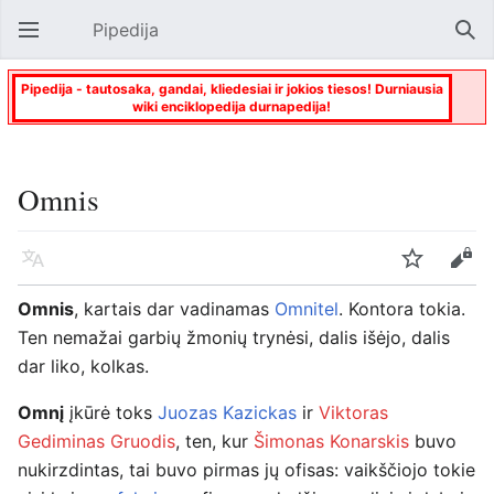
Pipedija
Atverti pagrindinį meniu
Paie
Pipedija - tautosaka, gandai, kliedesiai ir jokios tiesos! Durniausia
wiki enciklopedija durnapedija!
Omnis
Kalba
Stebėti
Keisti
Omnis
, kartais dar vadinamas
Omnitel
. Kontora tokia.
Ten nemažai garbių žmonių trynėsi, dalis išėjo, dalis
dar liko, kolkas.
Omnį
įkūrė toks
Juozas Kazickas
ir
Viktoras
Gediminas Gruodis
, ten, kur
Šimonas Konarskis
buvo
nukirzdintas, tai buvo pirmas jų ofisas: vaikščiojo tokie