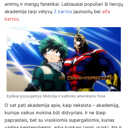
animių ir mangų fanatikai. Labiausiai populiari ši herojų
akademija tarp vėlyvų
Z kartos
jaunuolių bei
alfa
kartos
.
Epiškai pozuojantys Midorija ir kažkoks amerikietis fone
O vat pati akademija apie, kaip nekeista – akademiją,
kurioje vaikus mokina būt didvyriais. Ir ne šiaip
paprastais, bet su visokiomis supergaliomis, kurias
vadina keistenybėmis, arba kvirkais (angl. quirk). Na ir