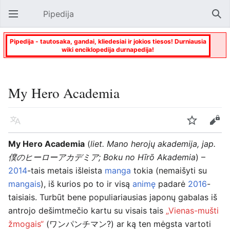
Pipedija
Atverti pagrindinį meniu
Paie
Pipedija - tautosaka, gandai, kliedesiai ir jokios tiesos! Durniausia
wiki enciklopedija durnapedija!
My Hero Academia
Kalba
Stebėti
Keisti
My Hero Academia
(
liet. Mano herojų akademija, jap.
僕のヒーローアカデミア; Boku no Hīrō Akademia
) –
2014
-tais metais išleista
manga
tokia (nemaišyti su
mangais
), iš kurios po to ir visą
animę
padarė
2016
-
taisiais. Turbūt bene populiariausias japonų gabalas iš
antrojo dešimtmečio kartu su visais tais
„Vienas-mušti
žmogais“
(ワンパンチマン?) ar ką ten mėgsta vartoti