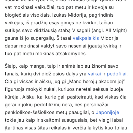
vat mokinasi vaikučiai, tuo pat metu ir kovoja su
blogiečiais visokiais. Izukas Midorija, pagrindinis
veikėjas, iš pradžių esąs gimęs be kvirko, tačiau
sutikęs savo didžiausią stabą Visagalį (angl. All Might)
gauna iš jo supergalių. Šitasai
vaikpalaikis
Midorija
dabar mokinasi valdyt savo neseniai įgautą kvirką ir
tuo pat metu mokinas atsakomybės.
Šiaip, kaip manga, taip ir animė labiau žinomi savo
fanais, kurių dvi didžiosios dalys yra
vaikai
ir
pedofilai
.
Čia gi viskas ir aišku, jug gi „Mano herojų akademijoj“
figuruoja mokyklinukai, kuriuos neretai seksualizuoja
kūrėjai. Aišku, kai kurie gali pasiteirauti, kad viskas čia
gerai ir jokių pedofilizmų nėra, nes personažai
penkiolikos-šešiolikos metų paaugliai, o
Japonijoje
tokie jau kaip ir skaitomi suaugusiais, bet vis gi labai
įtartinas visas šitas reikalas ir verčia laikytis kuo toliau