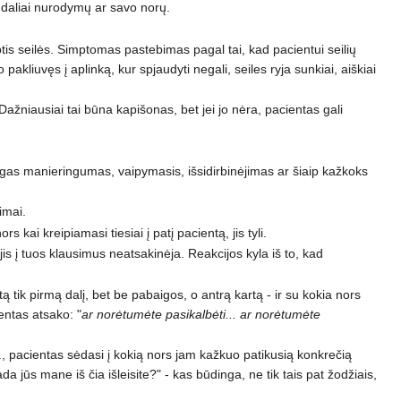
i daliai nurodymų ar savo norų.
ptis seilės. Simptomas pastebimas pagal tai, kad pacientui seilių
akliuvęs į aplinką, kur spjaudyti negali, seiles ryja sunkiai, aiškiai
ažniausiai tai būna kapišonas, bet jei jo nėra, pacientas gali
ingas manieringumas, vaipymasis, išsidirbinėjimas ar šiaip kažkoks
imai.
 kai kreipiamasi tiesiai į patį pacientą, jis tyli.
jis į tuos klausimus neatsakinėja. Reakcijos kyla iš to, kad
 tik pirmą dalį, bet be pabaigos, o antrą kartą - ir su kokia nors
ientas atsako: "
ar norėtumėte pasikalbėti... ar norėtumėte
., pacientas sėdasi į kokią nors jam kažkuo patikusią konkrečią
kada jūs mane iš čia išleisite?" - kas būdinga, ne tik tais pat žodžiais,