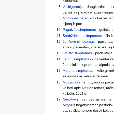
klausimus.
Verbigeracija
- daugkartinis nes
panašias į "nagas-ragas-magas
Motorinės iteracijos
- kai pacien
sijoną ir pan..
Pagalvės simptomas
- gulintis 
Šnabždėjimo simptomas
- čia k
Jončevo simptomas
- pacientas 
atveju pacientas, vos susilaukęs 
Kleisto simptomas
- pacientai s
Laiptų simptomas
- pacientai va
Judesiai kiek primena laiptais į
Mejerio simptomas
- kelio girne
sekundės ar kelių uždelsimu.
Mutizmas
- nemotyvuotas pacient
kalbėti apie įvairias temas, tači
kalbėtis žodžiu.
Negatyvizmas
- beprasmis, nemot
Aktyvus negatyvizmas pasireiškia
pasireiškia nenoru daryti kokius