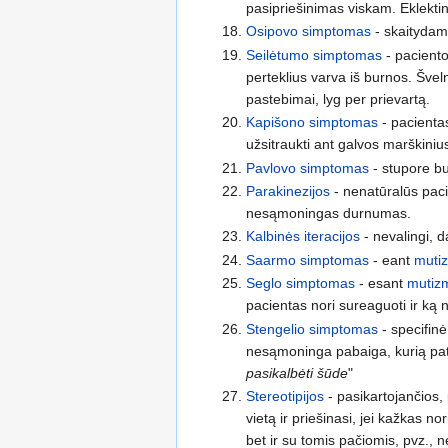
pasipriešinimas viskam. Eklektin
Osipovo simptomas
- skaitydama
Seilėtumo simptomas
- paciento
perteklius varva iš burnos. Šveln
pastebimai, lyg per prievartą.
Kapišono simptomas
- pacientas
užsitraukti ant galvos marškinius
Pavlovo simptomas
- stupore bu
Parakinezijos
- nenatūralūs paci
nesąmoningas durnumas.
Kalbinės iteracijos
- nevalingi, d
Saarmo simptomas
- eant
muti
Seglo simptomas
- esant
mutiz
pacientas nori sureaguoti ir ką 
Stengelio simptomas
- specifin
nesąmoninga pabaiga, kurią pats
pasikalbėti šūde
"
Stereotipijos
- pasikartojančios,
vietą ir priešinasi, jei kažkas no
bet ir su tomis pačiomis, pvz., 