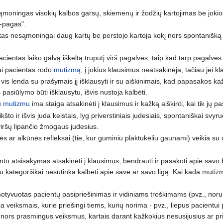
ąmoningas visokių kalbos garsų, skiemenų ir žodžių kartojimas be joki
-pagas".
tas nesąmoningai daug kartų be perstojo kartoja kokį nors spontanišką ar 
pacientas laiko galvą iškeltą truputį virš pagalvės, taip kad tarp pagalvės
ai pacientas rodo
mutizmą
, į jokius klausimus neatsakinėja, tačiau jei 
vis lenda su prašymais jį išklausyti ir su aiškinimais, kad papasakos k
pasiūlymo būti išklausytu, išvis nustoja kalbėti.
u
mutizmu
ima staiga atsakinėti į klausimus ir kažką aiškinti, kai tik jų
ikšto ir išvis juda keistais, lyg priverstiniais judesiais, spontaniškai sv
 viršų lipančio žmogaus judesius.
lės ar alkūnės refleksai (tie, kur guminiu plaktukėliu gaunami) veikia su u
o atsisakymas atsakinėti į klausimus, bendrauti ir pasakoti apie savo 
au kategoriškai nesutinka kalbėti apie save ar savo ligą. Kai kada mutizmas
yvuotas pacientų pasipriešinimas ir vidiniams troškimams (pvz., norui pav
 veiksmais, kurie priešingi tiems, kurių norima - pvz., liepus pacientui 
 nors prasmingus veiksmus, kartais darant kažkokius nesusijusius ar prie