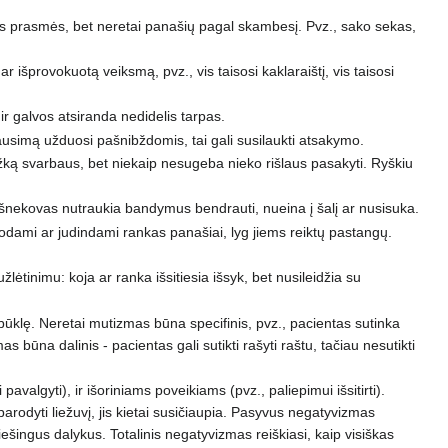
os prasmės, bet neretai panašių pagal skambesį. Pvz., sako sekas,
išprovokuotą veiksmą, pvz., vis taisosi kaklaraištį, vis taisosi
 ir galvos atsiranda nedidelis tarpas.
klausimą užduosi pašnibždomis, tai gali susilaukti atsakymo.
ažką svarbaus, bet niekaip nesugeba nieko rišlaus pasakyti. Ryškiu
 pašnekovas nutraukia bandymus bendrauti, nueina į šalį ar nusisuka.
yruodami ar judindami rankas panašiai, lyg jiems reiktų pastangų.
žlėtinimu: koja ar ranka išsitiesia išsyk, bet nusileidžia su
būklę. Neretai mutizmas būna specifinis, pvz., pacientas sutinka
 būna dalinis - pacientas gali sutikti rašyti raštu, tačiau nesutikti
algyti), ir išoriniams poveikiams (pvz., paliepimui išsitirti).
parodyti liežuvį, jis kietai susičiaupia. Pasyvus negatyvizmas
šingus dalykus. Totalinis negatyvizmas reiškiasi, kaip visiškas