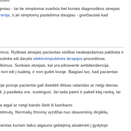
pniau - tai tie simptomai svarbūs bet kuriais diagnostikos atvejais.
renija
, o jei simptomų pastebima daugiau - greičiausiai kad
ymus. Ryškiais atvejais pacientas visiškai neabejodamas paklūsta ir
utinka eiti darytis
elektroimpulsinės terapijos
procedūras.
roškimus. Sunkiais atvejais, kai yra pilnavertė ambitendencija,
ri eiti į tualetą, ir nori gulėti lovoje. Baigiasi tuo, kad pacientas
e pozoje pacientai gali išsėdėti ištisas valandas ar netgi dienas.
 ji pasilieka ore, sustingusi. Jei tada paimi ir pakeli kitą ranką, tai
ia atgal ar netgi bando išeiti iš kambario.
ų stimulų. Normalių žmonių vyzdžiai nuo skausminių dirgiklių
ientas kuriam laikui atgauna gebėjimą atsakinėti į gydytojo