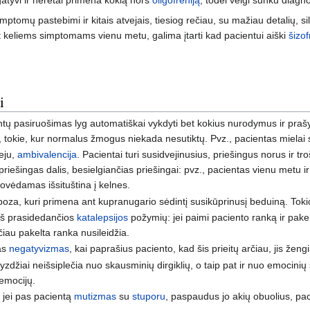
ptomų pastebimi ir kitais atvejais, tiesiog rečiau, su mažiau detalių, sil
t keliems simptomams vienu metu, galima įtarti kad pacientui aiški
šizof
i
ntų pasiruošimas lyg automatiškai vykdyti bet kokius nurodymus ir praš
 tokie, kur normalus žmogus niekada nesutiktų. Pvz., pacientas mielai s
eju,
ambivalencija
. Pacientai turi susidvejinusius, priešingus norus ir t
riešingas dalis, besielgiančias priešingai: pvz., pacientas vienu metu ir no
stovėdamas išsituština į kelnes.
poza, kuri primena ant kupranugario sėdintį susikūprinusį beduiną. Tokioj
iš prasidedančios
katalepsijos
požymių: jei paimi paciento ranką ir pakeli,
sčiau pakelta ranka nusileidžia.
as
negatyvizmas
, kai paprašius paciento, kad šis prieitų arčiau, jis ženg
yzdžiai neišsiplečia nuo skausminių dirgiklių, o taip pat ir nuo emocini
 emocijų.
 jei pas pacientą
mutizmas
su
stuporu
, paspaudus jo akių obuolius, pac