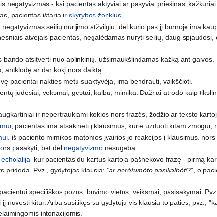
is negatyvizmas - kai pacientas aktyviai ar pasyviai priešinasi kažkuria
s, pacientas ištaria ir
skyrybos ženklus
.
 negatyvizmas seilių nurijimo atžvilgiu, dėl kurio pas jį burnoje ima kau
esniais atvejais pacientas, negalėdamas nuryti seilių, daug spjaudosi, o p
 bando atsitverti nuo aplinkinių, užsimaukšlindamas kažką ant galvos. D
, antklodę ar dar kokį nors daiktą.
vę pacientai nakties metu suaktyvėja, ima bendrauti, vaikščioti.
entų judesiai, veksmai, gestai, kalba, mimika. Dažnai atrodo kaip tiksl
augkartiniai ir nepertraukiami kokios nors frazės, žodžio ar teksto kartoj
zmui
, pacientas ima atsakinėti į klausimus, kurie užduoti kitam žmogui, nors
mui
, iš paciento mimikos matomos įvairios jo reakcijos į klausimus, nors 
nors pasakyti, bet dėl
negatyvizmo
nesugeba.
ė
echolalija
, kur pacientas du kartus kartoja pašnekovo frazę - pirmą kartą
 prideda. Pvz., gydytojas klausia: "
ar norėtumėte pasikalbėti?
", o pac
 pacientui specifiškos pozos, buvimo vietos, veiksmai, pasisakymai. Pvz
ri jį nuvesti kitur. Arba susitikęs su gydytoju vis klausia to paties, pvz., "
nelaimingomis intonacijomis.