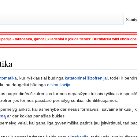
Skaity
ipedija - tautosaka, gandai, kliedesiai ir jokios tiesos! Durniausia wiki enciklop
tika
tomatika
, kur ryškiausiai būdinga
katatoninei šizofrenijai
, todėl ir bendr
iku su daugeliui būdinga
disimuliacija
.
itos pagrindinės šizofrenijos formos nepasižymi tokiais ryškiais ir specif
 šizofrenijos formos pasidaro pernelyg sunkiai identifikuojamos:
pernelyg anksti, kai asmenybė dar nesusiformavusi, savaime linkusi į kv
kimą
ar dar kokias panašias būkles
ernelyg vėlai, kai gana ilga gyvenimiška patirtis jau įsitvirtinusi, tad pa
atyvi ir neretai primena kokią nors
oligofreniją
, todėl vėlgi sunku diagn