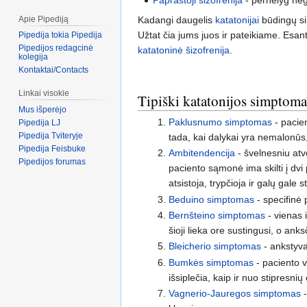
Kadangi daugelis
katatonijai
būdingų sim
Apie Pipediją
Užtat čia jums juos ir pateikiame. Esan
Pipedija tokia Pipedija
Pipedijos redagcinė
katatoninė šizofrenija
.
kolegija
Kontaktai/Contacts
Linkai visokie
Tipiški katatonijos simptoma
Mus išperėjo
Paklusnumo simptomas
- pacie
Pipedija LJ
Pipedija Tviteryje
tada, kai dalykai yra nemalonūs,
Pipedija Feisbuke
Ambitendencija
- švelnesniu atv
Pipedijos forumas
paciento sąmonė ima skilti į dvi p
atsistoja, trypčioja ir galų gale 
Beduino simptomas
- specifinė 
Bernšteino simptomas
- vienas 
šioji lieka ore sustingusi, o ank
Bleicherio simptomas
- ankstyv
Bumkės simptomas
- paciento v
išsiplečia, kaip ir nuo stipresnių
Vagnerio-Jauregos simptomas
-