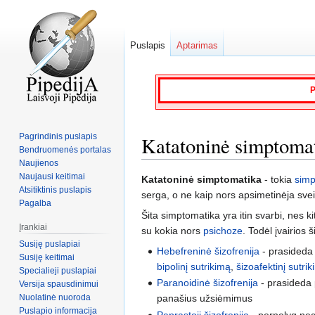
Puslapis
Aptarimas
P
Pagrindinis puslapis
Katatoninė simptoma
Bendruomenės portalas
Naujienos
Naujausi keitimai
Jump
Jump
Katatoninė simptomatika
- tokia
simp
Atsitiktinis puslapis
to
to
serga, o ne kaip nors apsimetinėja sve
Pagalba
navigation
search
Šita simptomatika yra itin svarbi, nes k
Įrankiai
su kokia nors
psichoze
. Todėl įvairios
Susiję puslapiai
Hebefreninė šizofrenija
- prasideda 
Susiję keitimai
bipolinį sutrikimą
,
šizoafektinį sutri
Specialieji puslapiai
Paranoidinė šizofrenija
- prasideda p
Versija spausdinimui
Nuolatinė nuoroda
panašius užsiėmimus
Puslapio informacija
Paprastoji šizofrenija
- pernelyg neg