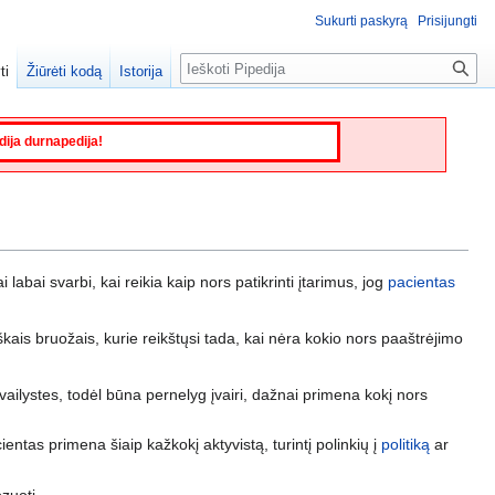
Sukurti paskyrą
Prisijungti
Paieška
ti
Žiūrėti kodą
Istorija
edija durnapedija!
ai labai svarbi, kai reikia kaip nors patikrinti įtarimus, jog
pacientas
iškais bruožais, kurie reikštųsi tada, kai nėra kokio nors paaštrėjimo
ailystes, todėl būna pernelyg įvairi, dažnai primena kokį nors
cientas primena šiaip kažkokį aktyvistą, turintį polinkių į
politiką
ar
ozuoti