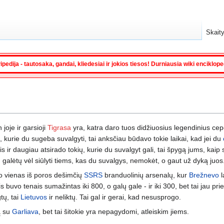
Skaity
ipedija - tautosaka, gandai, kliedesiai ir jokios tiesos! Durniausia wiki enciklop
n joje ir garsioji
Tigrasa
yra, katra daro tuos didžiuosius legendinius cepe
, kurie du sugeba suvalgyti, tai anksčiau būdavo tokie laikai, kad jei du
 daugiau atsirado tokių, kurie du suvalgyt gali, tai špygą jums, kaip sak
galėtų vėl siūlyti tiems, kas du suvalgys, nemokėt, o gaut už dyką juos
 vienas iš poros dešimčių
SSRS
branduolinių arsenalų, kur
Brežnevo
l
s buvo tenais sumažintas iki 800, o galų gale - ir iki 300, bet tai jau pri
tų, tai
Lietuvos
ir neliktų. Tai gal ir gerai, kad nesusprogo.
ą su
Garliava
, bet tai šitokie yra nepagydomi, atleiskim jiems.