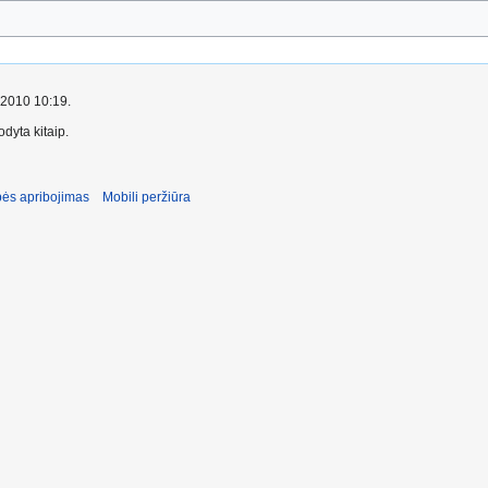
o 2010 10:19.
dyta kitaip.
ės apribojimas
Mobili peržiūra