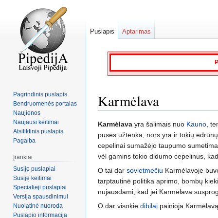
Puslapis
Aptarimas
P
Pagrindinis puslapis
Karmėlava
Bendruomenės portalas
Naujienos
Naujausi keitimai
Jump
Jump
Karmėlava
yra šalimais nuo
Kauno
, te
Atsitiktinis puslapis
to
to
pusės užtenka, nors yra ir tokių ėdrūnų
Pagalba
navigation
search
cepelinai sumažėjo taupumo sumetimais ir
vėl gamins tokio didumo cepelinus, kad 
Įrankiai
Susiję puslapiai
O tai dar
sovietmečiu
Karmėlavoje buvo
Susiję keitimai
tarptautinė politika aprimo, bombų kieki
Specialieji puslapiai
nujausdami, kad jei Karmėlava susprog
Versija spausdinimui
O dar visokie
dibilai
painioja Karmėlav
Nuolatinė nuoroda
Puslapio informacija