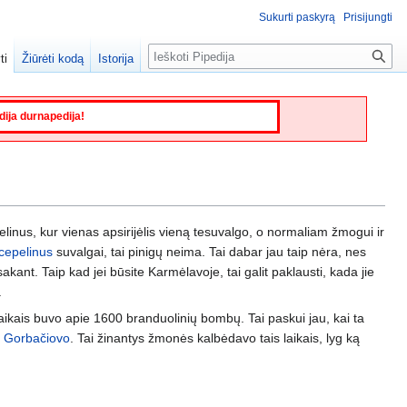
Sukurti paskyrą
Prisijungti
Paieška
ti
Žiūrėti kodą
Istorija
edija durnapedija!
linus, kur vienas apsirijėlis vieną tesuvalgo, o normaliam žmogui ir
cepelinus
suvalgai, tai pinigų neima. Tai dabar jau taip nėra, nes
ant. Taip kad jei būsite Karmėlavoje, tai galit paklausti, kada jie
.
aikais buvo apie 1600 branduolinių bombų. Tai paskui jau, kai ta
e
Gorbačiovo
. Tai žinantys žmonės kalbėdavo tais laikais, lyg ką