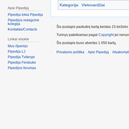
Kategorija
:
Vietovardžiai
Apie Pipediją
Pipedija tokia Pipedija
Pipedijos redagcinė
kolegija
Šis puslapis paskutinį kartą keistas 23 birželi
Kontaktai/Contacts
Turinys pateikiamas pagal
Copyright
jei nenuro
Linkai visokie
Šis puslapis buvo atvertas 1 050 kartų.
Mus išperėjo
Pipedija LJ
Privatumo politika
Apie Pipediją
Atsakomyb
Pipedija Tviteryje
Pipedija Feisbuke
Pipedijos forumas