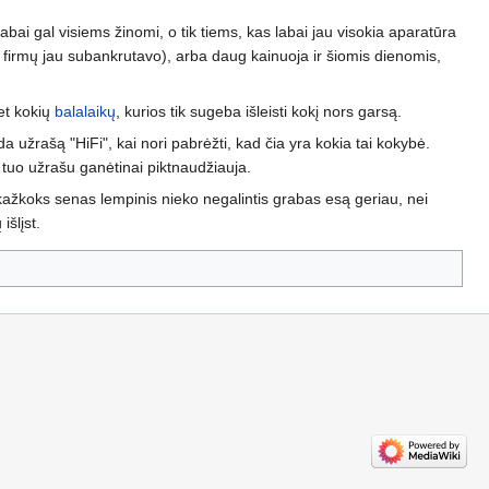
elabai gal visiems žinomi, o tik tiems, kas labai jau visokia aparatūra
ų firmų jau subankrutavo), arba daug kainuoja ir šiomis dienomis,
et kokių
balalaikų
, kurios tik sugeba išleisti kokį nors garsą.
a užrašą "HiFi", kai nori pabrėžti, kad čia yra kokia tai kokybė.
i tuo užrašu ganėtinai piktnaudžiauja.
d kažkoks senas lempinis nieko negalintis grabas esą geriau, nei
išlįst.