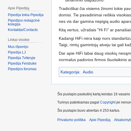
Tradiciškai čia visiems žinomi tokie pa
Apie Pipediją
domisi. Tie pavadinimai reiškia visokia
Pipedija tokia Pipedija
Pipedijos redagcinė
nes vis dar gamina nepigią audio aparat
kolegija
Kitą vertus, užrašais "Hi Fi" ar panašia
Kontaktai/Contacts
Kadangi HiFi nėra kaip nors standartizuo
Linkai visokie
Taigi, rimtų gamintojų atveju tai gali k
Mus išperėjo
Pipedija LJ
Dar apie HiFi labai daug visokių nesąm
Pipedija Tviteryje
normalus padorios firmos šiuolaikinis au
Pipedija Feisbuke
Pipedijos forumas
Kategorija
:
Audio
Šis puslapis paskutinį kartą keistas 16 vasari
Turinys pateikiamas pagal
Copyright
jei nenuro
Šis puslapis buvo atvertas 4 253 kartus.
Privatumo politika
Apie Pipediją
Atsakomyb