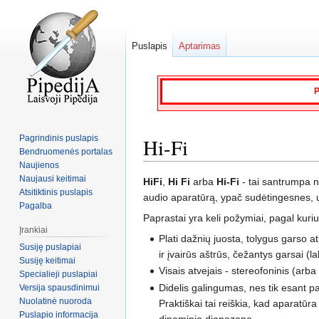
Puslapis
Aptarimas
P
Pagrindinis puslapis
Hi-Fi
Bendruomenės portalas
Naujienos
Naujausi keitimai
Jump
Jump
HiFi
,
Hi Fi
arba
Hi-Fi
- tai santrumpa n
Atsitiktinis puslapis
to
to
audio aparatūrą, ypač sudėtingesnes,
Pagalba
navigation
search
Paprastai yra keli požymiai, pagal kuriu
Įrankiai
Plati dažnių juosta, tolygus garso 
Susiję puslapiai
ir įvairūs aštrūs, čežantys garsai (l
Susiję keitimai
Visais atvejais - stereofoninis (arba
Specialieji puslapiai
Didelis galingumas, nes tik esant p
Versija spausdinimui
Nuolatinė nuoroda
Praktiškai tai reiškia, kad aparatūr
Puslapio informacija
dinaminio diapazono.