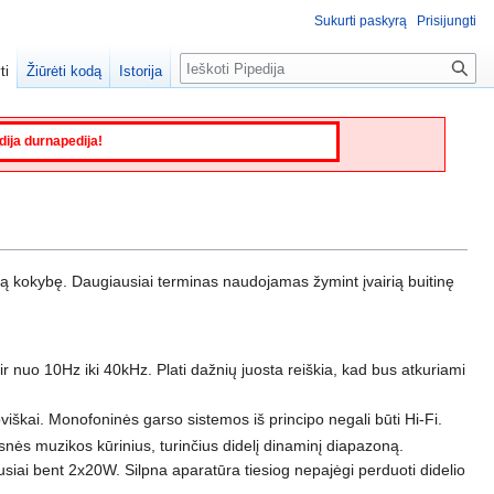
Sukurti paskyrą
Prisijungti
Paieška
ti
Žiūrėti kodą
Istorija
edija durnapedija!
štą kokybę. Daugiausiai terminas naudojamas žymint įvairią buitinę
r nuo 10Hz iki 40kHz. Plati dažnių juosta reiškia, kad bus atkuriami
roviškai. Monofoninės garso sistemos iš principo negali būti Hi-Fi.
snės muzikos kūrinius, turinčius didelį dinaminį diapazoną.
iausiai bent 2x20W. Silpna aparatūra tiesiog nepajėgi perduoti didelio