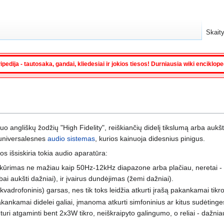
Skaity
ipedija - tautosaka, gandai, kliedesiai ir jokios tiesos! Durniausia wiki enciklop
uo angliškų žodžių "High Fidelity", reiškiančių didelį tikslumą arba auk
 universalesnes
audio sistemas
, kurios kainuoja didesnius pinigus.
os išsiskiria tokia audio aparatūra:
atkūrimas ne mažiau kaip 50Hz-12kHz diapazone arba plačiau, neretai - i
abai aukšti dažniai), ir įvairus dundėjimas (žemi dažniai).
 kvadrofoninis) garsas, nes tik toks leidžia atkurti įrašą pakankamai tik
akankamai didelei galiai, įmanoma atkurti simfoninius ar kitus sudėtinge
a turi atgaminti bent 2x3W tikro, neiškraipyto galingumo, o reliai - dažn