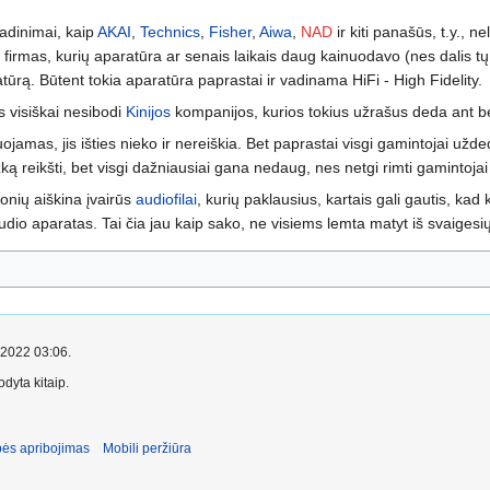
vadinimai, kaip
AKAI
,
Technics
,
Fisher
,
Aiwa
,
NAD
ir kiti panašūs, t.y., n
s firmas, kurių aparatūra ar senais laikais daug kainuodavo (nes dalis t
ūrą. Būtent tokia aparatūra paprastai ir vadinama HiFi - High Fidelity.
is visiškai nesibodi
Kinijos
kompanijos, kurios tokius užrašus deda ant b
jamas, jis išties nieko ir nereiškia. Bet paprastai visgi gamintojai užded
ažką reikšti, bet visgi dažniausiai gana nedaug, nes netgi rimti gamintoja
onių aiškina įvairūs
audiofilai
, kurių paklausius, kartais gali gautis, ka
dio aparatas. Tai čia jau kaip sako, ne visiems lemta matyt iš svaigesių 
o 2022 03:06.
dyta kitaip.
ės apribojimas
Mobili peržiūra