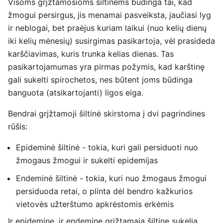
Visoms grįžtamosioms šiltinėms būdinga tai, kad
žmogui persirgus, jis menamai pasveiksta, jaučiasi lyg
ir neblogai, bet praėjus kuriam laikui (nuo kelių dienų
iki kelių mėnesių) susirgimas pasikartoja, vėl prasideda
karščiavimas, kuris trunka kelias dienas. Tas
pasikartojamumas yra pirmas požymis, kad karštinę
gali sukelti spirochetos, nes būtent joms būdinga
banguota (atsikartojanti) ligos eiga.
Bendrai grįžtamoji šiltinė skirstoma į dvi pagrindines
rūšis:
Epideminė šiltinė - tokia, kuri gali persiduoti nuo
žmogaus žmogui ir sukelti epidemijas
Endeminė šiltinė - tokia, kuri nuo žmogaus žmogui
persiduoda retai, o plinta dėl bendro kažkurios
vietovės užterštumo apkrėstomis erkėmis
Ir epideminę, ir endeminę grįžtamąją šiltinę sukelia