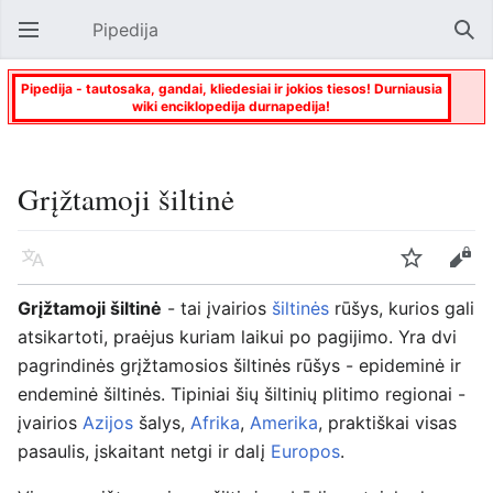
Pipedija
Atverti pagrindinį meniu
Paie
Pipedija - tautosaka, gandai, kliedesiai ir jokios tiesos! Durniausia
wiki enciklopedija durnapedija!
Grįžtamoji šiltinė
Kalba
Stebėti
Keisti
Grįžtamoji šiltinė
- tai įvairios
šiltinės
rūšys, kurios gali
atsikartoti, praėjus kuriam laikui po pagijimo. Yra dvi
pagrindinės grįžtamosios šiltinės rūšys - epideminė ir
endeminė šiltinės. Tipiniai šių šiltinių plitimo regionai -
įvairios
Azijos
šalys,
Afrika
,
Amerika
, praktiškai visas
pasaulis, įskaitant netgi ir dalį
Europos
.