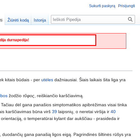
Sukurti paskyrą
Prisijungti
Paieška
ti
Žiūrėti kodą
Istorija
edija durnapedija!
tiek kitais būdais - per
utėles
dažniausiai. Šiais laikais šita liga yra
lbos
žodžio
τῦφος
, reiškiančio karščiavimą.
mas. Tačiau dėl gana panašios simptomatikos apibrėžimas visai tinka
jais karščiavimas būna virš
39
laipsnių, o neretai viršija ir
40
 orientaciją, o temperatūrai kylant dar aukščiau - prasideda ir
jų, duodančių gana panašią ligos eigą. Pagrindinės šiltinės rūšys yra