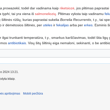
ia prowazekii
, todėl dar vadinama kaip
riketsiozė
, jos plitimas paprasta
a typhi
, tai yra viena iš
salmoneliozių
. Plitimas vyksta taip vadinamu
fek
 šiltinės rūšių, kurias paprastai sukelia
Borrelia Recurrentis
, t.y., tai sp
p ir dėmėtosios šiltinės, per
utėles
ir
fekalijas
arba per
erkes
. Esminis š
 ilgai trunkanti temperatūra, t.y., smarkus karščiavimas, todėl šita ligų 
domos
antibiotikais
. Visų šitų šiltinių eiga nemaloni, sekinanti, o be antibi
čio 2024 13:21.
dyta kitaip.
ės apribojimas
Mobili peržiūra