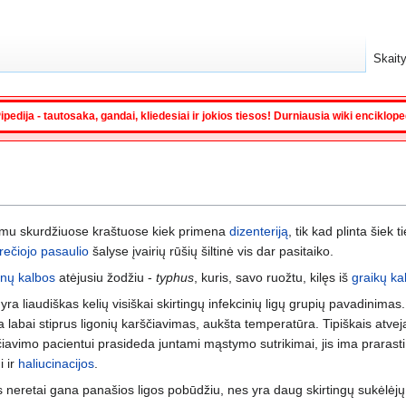
Skaity
ipedija - tautosaka, gandai, kliedesiai ir jokios tiesos! Durniausia wiki enciklop
itimu skurdžiuose kraštuose kiek primena
dizenteriją
, tik kad plinta šiek 
trečiojo pasaulio
šalyse įvairių rūšių šiltinė vis dar pasitaiko.
ynų kalbos
atėjusiu žodžiu -
typhus
, kuris, savo ruožtu, kilęs iš
graikų ka
ė" yra liaudiškas kelių visiškai skirtingų infekcinių ligų grupių pavadini
 labai stiprus ligonių karščiavimas, aukšta temperatūra. Tipiškais atve
ščiavimo pacientui prasideda juntami mąstymo sutrikimai, jis ima prarasti
i ir
haliucinacijos
.
ūšys neretai gana panašios ligos pobūdžiu, nes yra daug skirtingų sukėlė