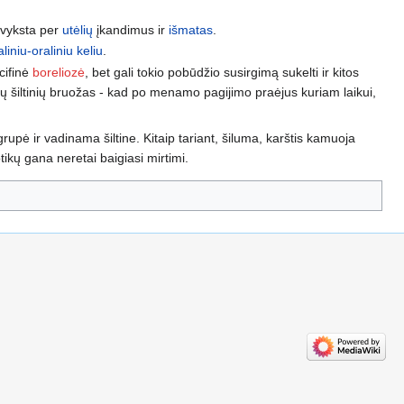
i vyksta per
utėlių
įkandimus ir
išmatas
.
aliniu-oraliniu keliu
.
ecifinė
boreliozė
, bet gali tokio pobūdžio susirgimą sukelti ir kitos
ių šiltinių bruožas - kad po menamo pagijimo praėjus kuriam laikui,
grupė ir vadinama šiltine. Kitaip tariant, šiluma, karštis kamuoja
otikų gana neretai baigiasi mirtimi.