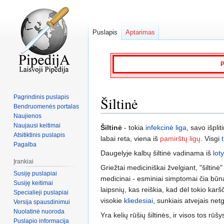
Puslapis
Aptarimas
P
Pagrindinis puslapis
Šiltinė
Bendruomenės portalas
Naujienos
Naujausi keitimai
Jump
Jump
Šiltinė
- tokia
infekcinė liga
, savo išpl
Atsitiktinis puslapis
to
to
labai reta, viena iš
pamirštų ligų
. Visgi
Pagalba
navigation
search
Daugelyje kalbų šiltinė vadinama iš
lot
Įrankiai
Griežtai mediciniškai žvelgiant, "šiltin
Susiję puslapiai
medicinai - esminiai simptomai čia būna
Susiję keitimai
laipsnių, kas reiškia, kad dėl tokio kar
Specialieji puslapiai
visokie
kliedesiai
, sunkiais atvejais netg
Versija spausdinimui
Nuolatinė nuoroda
Yra kelių rūšių šiltinės, ir visos tos r
Puslapio informacija