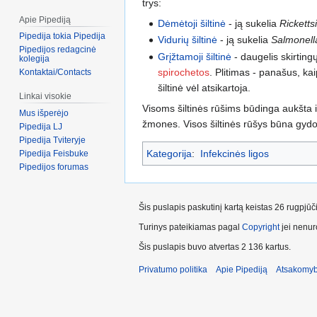
trys:
Apie Pipediją
Dėmėtoji šiltinė
- ją sukelia
Ricketts
Pipedija tokia Pipedija
Vidurių šiltinė
- ją sukelia
Salmonell
Pipedijos redagcinė
Grįžtamoji šiltinė
- daugelis skirtingų
kolegija
spirochetos
. Plitimas - panašus, kai
Kontaktai/Contacts
šiltinė vėl atsikartoja.
Linkai visokie
Visoms šiltinės rūšims būdinga aukšta ir
Mus išperėjo
žmones. Visos šiltinės rūšys būna gy
Pipedija LJ
Pipedija Tviteryje
Kategorija
:
Infekcinės ligos
Pipedija Feisbuke
Pipedijos forumas
Šis puslapis paskutinį kartą keistas 26 rugpjū
Turinys pateikiamas pagal
Copyright
jei nenuro
Šis puslapis buvo atvertas 2 136 kartus.
Privatumo politika
Apie Pipediją
Atsakomyb