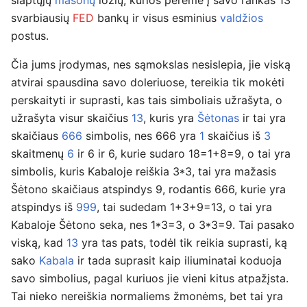
slaptųjų
masonų
ložių, kurios perėmė į savo rankas 13
svarbiausių
FED
bankų ir visus esminius
valdžios
postus.
Čia jums įrodymas, nes sąmokslas nesislepia, jie viską
atvirai spausdina savo doleriuose, tereikia tik mokėti
perskaityti ir suprasti, kas tais simboliais užrašyta, o
užrašyta visur skaičius
13
, kuris yra
Šėtonas
ir tai yra
skaičiaus
666
simbolis, nes 666 yra
1
skaičius iš
3
skaitmenų
6
ir 6 ir 6, kurie sudaro 18=1+8=9, o tai yra
simbolis, kuris Kabaloje reiškia 3*3, tai yra mažasis
Šėtono skaičiaus atspindys 9, rodantis 666, kurie yra
atspindys iš
999
, tai sudedam 1+3+9=13, o tai yra
Kabaloje Šėtono seka, nes 1*3=3, o 3*3=9. Tai pasako
viską, kad
13
yra tas pats, todėl tik reikia suprasti, ką
sako
Kabala
ir tada suprasit kaip iliuminatai koduoja
savo simbolius, pagal kuriuos jie vieni kitus atpažįsta.
Tai nieko nereiškia normaliems žmonėms, bet tai yra