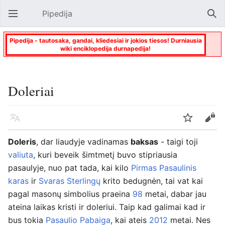
Pipedija
Atverti pagrindinį meniu
Paie
Pipedija - tautosaka, gandai, kliedesiai ir jokios tiesos! Durniausia
wiki enciklopedija durnapedija!
Doleriai
Kalba
Stebėti
Keisti
Doleris
, dar liaudyje vadinamas
baksas
- taigi toji
valiuta
, kuri beveik šimtmetį buvo stipriausia
pasaulyje, nuo pat tada, kai kilo
Pirmas Pasaulinis
karas
ir
Svaras Sterlingų
krito bedugnėn, tai vat kai
pagal masonų simbolius praeina
98
metai, dabar jau
ateina laikas kristi ir doleriui. Taip kad galimai kad ir
bus tokia
Pasaulio Pabaiga
, kai ateis
2012
metai. Nes