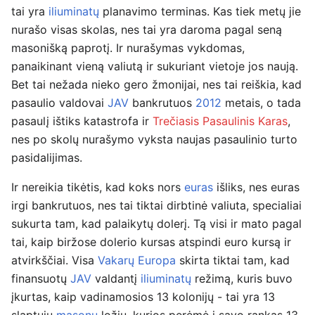
tai yra
iliuminatų
planavimo terminas. Kas tiek metų jie
nurašo visas skolas, nes tai yra daroma pagal seną
masonišką paprotį. Ir nurašymas vykdomas,
panaikinant vieną valiutą ir sukuriant vietoje jos naują.
Bet tai nežada nieko gero žmonijai, nes tai reiškia, kad
pasaulio valdovai
JAV
bankrutuos
2012
metais, o tada
pasaulį ištiks katastrofa ir
Trečiasis Pasaulinis Karas
,
nes po skolų nurašymo vyksta naujas pasaulinio turto
pasidalijimas.
Ir nereikia tikėtis, kad koks nors
euras
išliks, nes euras
irgi bankrutuos, nes tai tiktai dirbtinė valiuta, specialiai
sukurta tam, kad palaikytų dolerį. Tą visi ir mato pagal
tai, kaip biržose dolerio kursas atspindi euro kursą ir
atvirkščiai. Visa
Vakarų Europa
skirta tiktai tam, kad
finansuotų
JAV
valdantį
iliuminatų
režimą, kuris buvo
įkurtas, kaip vadinamosios 13 kolonijų - tai yra 13