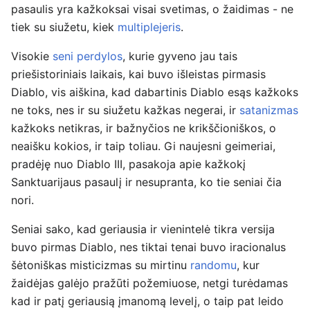
pasaulis yra kažkoksai visai svetimas, o žaidimas - ne
tiek su siužetu, kiek
multiplejeris
.
Visokie
seni perdylos
, kurie gyveno jau tais
priešistoriniais laikais, kai buvo išleistas pirmasis
Diablo, vis aiškina, kad dabartinis Diablo esąs kažkoks
ne toks, nes ir su siužetu kažkas negerai, ir
satanizmas
kažkoks netikras, ir bažnyčios ne krikščioniškos, o
neaišku kokios, ir taip toliau. Gi naujesni geimeriai,
pradėję nuo Diablo III, pasakoja apie kažkokį
Sanktuarijaus pasaulį ir nesupranta, ko tie seniai čia
nori.
Seniai sako, kad geriausia ir vienintelė tikra versija
buvo pirmas Diablo, nes tiktai tenai buvo iracionalus
šėtoniškas misticizmas su mirtinu
randomu
, kur
žaidėjas galėjo pražūti požemiuose, netgi turėdamas
kad ir patį geriausią įmanomą levelį, o taip pat leido