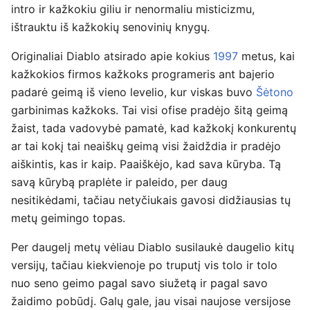
intro ir kažkokiu giliu ir nenormaliu misticizmu,
ištrauktu iš kažkokių senovinių knygų.
Originaliai Diablo atsirado apie kokius
1997
metus, kai
kažkokios firmos kažkoks programeris ant bajerio
padarė geimą iš vieno levelio, kur viskas buvo
Šėtono
garbinimas kažkoks. Tai visi ofise pradėjo šitą geimą
žaist, tada vadovybė pamatė, kad kažkokį konkurentų
ar tai kokį tai neaiškų geimą visi žaidždia ir pradėjo
aiškintis, kas ir kaip. Paaiškėjo, kad sava kūryba. Tą
savą kūrybą praplėte ir paleido, per daug
nesitikėdami, tačiau netyčiukais gavosi didžiausias tų
metų geimingo topas.
Per daugelį metų vėliau Diablo susilaukė daugelio kitų
versijų, tačiau kiekvienoje po truputį vis tolo ir tolo
nuo seno geimo pagal savo siužetą ir pagal savo
žaidimo pobūdį. Galų gale, jau visai naujose versijose