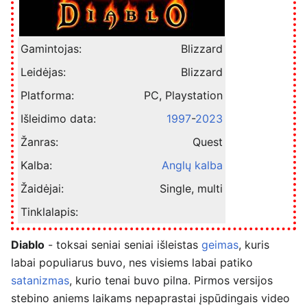
Gamintojas:
Blizzard
Leidėjas:
Blizzard
Platforma:
PC, Playstation
Išleidimo data:
1997
-
2023
Žanras:
Quest
Kalba:
Anglų kalba
Žaidėjai:
Single, multi
Tinklalapis:
Diablo
- toksai seniai seniai išleistas
geimas
, kuris
labai populiarus buvo, nes visiems labai patiko
satanizmas
, kurio tenai buvo pilna. Pirmos versijos
stebino aniems laikams nepaprastai įspūdingais video