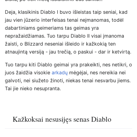
Deja, klasikinis Diablo I buvo išleistas taip seniai, kad
jau vien jūzerio interfeisas tenai neįmanomas, todėl
dabartiniams geimeriams tas geimas yra
nepražaidžiamas. Tuo tarpu Diablo II visai įmanoma
žaisti, o Blizzard neseniai išleido ir kažkokią ten
atnaujintą versiją - jau trečią, o paskui - dar ir ketvirtą.
Tuo tarpu kiti Diablo geimai yra prakeikti, nes netikri, o
juos žaidžia visokie
arkadų
mėgėjai, nes nereikia nei
galvoti, nei siužeto žinoti, niekas tenai nesvarbu jiems.
Tai jie nieko nesupranta.
Kažkoksai nesusijęs senas Diablo