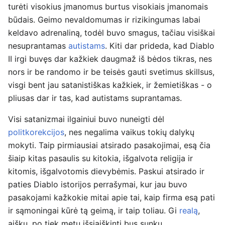
turėti visokius įmanomus burtus visokiais įmanomais
būdais. Geimo nevaldomumas ir rizikingumas labai
keldavo adrenaliną, todėl buvo smagus, tačiau visiškai
nesuprantamas
autistams
. Kiti dar prideda, kad Diablo
II irgi buvęs dar kažkiek daugmaž iš bėdos tikras, nes
nors ir be randomo ir be teisės gauti svetimus skillsus,
visgi bent jau satanistiškas kažkiek, ir žemietiškas - o
pliusas dar ir tas, kad autistams suprantamas.
Visi satanizmai ilgainiui buvo nuneigti dėl
politkorekcijos
, nes negalima vaikus tokių dalykų
mokyti. Taip pirmiausiai atsirado pasakojimai, esą čia
šiaip kitas pasaulis su kitokia, išgalvota religija ir
kitomis, išgalvotomis dievybėmis. Paskui atsirado ir
paties Diablo istorijos perrašymai, kur jau buvo
pasakojami kažkokie mitai apie tai, kaip firma esą pati
ir sąmoningai kūrė tą geimą, ir taip toliau. Gi
realą
,
aišku, po tiek metų išsiaiškinti bus sunku...