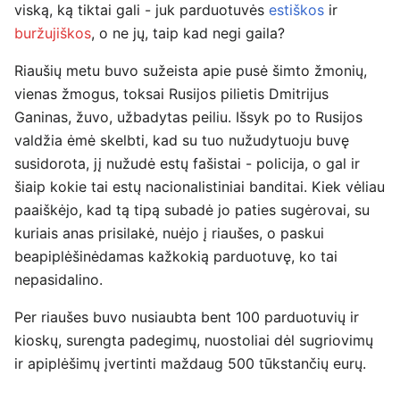
viską, ką tiktai gali - juk parduotuvės
estiškos
ir
buržujiškos
, o ne jų, taip kad negi gaila?
Riaušių metu buvo sužeista apie pusė šimto žmonių,
vienas žmogus, toksai Rusijos pilietis Dmitrijus
Ganinas, žuvo, užbadytas peiliu. Išsyk po to Rusijos
valdžia ėmė skelbti, kad su tuo nužudytuoju buvę
susidorota, jį nužudė estų fašistai - policija, o gal ir
šiaip kokie tai estų nacionalistiniai banditai. Kiek vėliau
paaiškėjo, kad tą tipą subadė jo paties sugėrovai, su
kuriais anas prisilakė, nuėjo į riaušes, o paskui
beapiplėšinėdamas kažkokią parduotuvę, ko tai
nepasidalino.
Per riaušes buvo nusiaubta bent 100 parduotuvių ir
kioskų, surengta padegimų, nuostoliai dėl sugriovimų
ir apiplėšimų įvertinti maždaug 500 tūkstančių eurų.