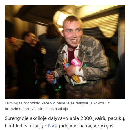
Laimingas bronzinio kareivio pasekėjas dalyvauja kovos už
bronzinio kareivio atminimą akcijoje
Surengtoje akcijoje dalyvavo apie 2000 įvairių pacukų,
bent keli šimtai jų -
Naši
judėjimo nariai, atvykę iš