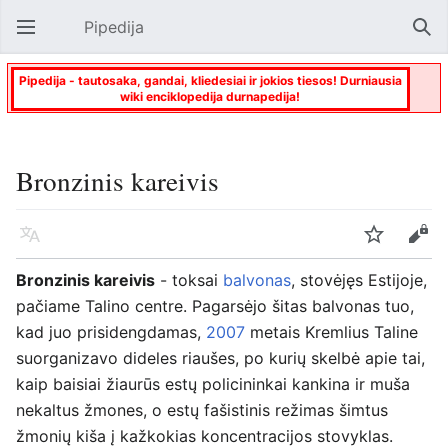
Pipedija
Atverti pagrindinį meniu
Paie
Pipedija - tautosaka, gandai, kliedesiai ir jokios tiesos! Durniausia
wiki enciklopedija durnapedija!
Bronzinis kareivis
Kalba
Stebėti
Keisti
Bronzinis kareivis
- toksai
balvonas
, stovėjęs Estijoje,
pačiame Talino centre. Pagarsėjo šitas balvonas tuo,
kad juo prisidengdamas,
2007
metais Kremlius Taline
suorganizavo dideles riaušes, po kurių skelbė apie tai,
kaip baisiai žiaurūs estų policininkai kankina ir muša
nekaltus žmones, o estų fašistinis režimas šimtus
žmonių kiša į kažkokias koncentracijos stovyklas.