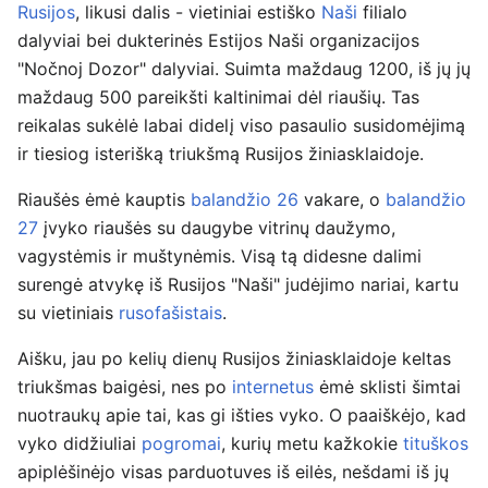
Rusijos
, likusi dalis - vietiniai estiško
Naši
filialo
dalyviai bei dukterinės Estijos Naši organizacijos
"Nočnoj Dozor" dalyviai. Suimta maždaug 1200, iš jų jų
maždaug 500 pareikšti kaltinimai dėl riaušių. Tas
reikalas sukėlė labai didelį viso pasaulio susidomėjimą
ir tiesiog isterišką triukšmą Rusijos žiniasklaidoje.
Riaušės ėmė kauptis
balandžio 26
vakare, o
balandžio
27
įvyko riaušės su daugybe vitrinų daužymo,
vagystėmis ir muštynėmis. Visą tą didesne dalimi
surengė atvykę iš Rusijos "Naši" judėjimo nariai, kartu
su vietiniais
rusofašistais
.
Aišku, jau po kelių dienų Rusijos žiniasklaidoje keltas
triukšmas baigėsi, nes po
internetus
ėmė sklisti šimtai
nuotraukų apie tai, kas gi išties vyko. O paaiškėjo, kad
vyko didžiuliai
pogromai
, kurių metu kažkokie
tituškos
apiplėšinėjo visas parduotuves iš eilės, nešdami iš jų