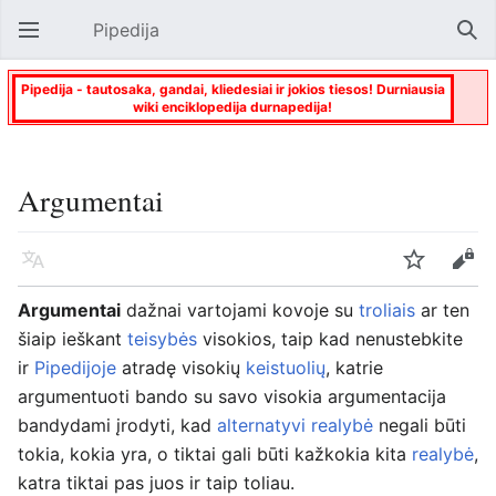
Pipedija
Atverti pagrindinį meniu
Paie
Pipedija - tautosaka, gandai, kliedesiai ir jokios tiesos! Durniausia
wiki enciklopedija durnapedija!
Argumentai
Kalba
Stebėti
Keisti
Argumentai
dažnai vartojami kovoje su
troliais
ar ten
šiaip ieškant
teisybės
visokios, taip kad nenustebkite
ir
Pipedijoje
atradę visokių
keistuolių
, katrie
argumentuoti bando su savo visokia argumentacija
bandydami įrodyti, kad
alternatyvi realybė
negali būti
tokia, kokia yra, o tiktai gali būti kažkokia kita
realybė
,
katra tiktai pas juos ir taip toliau.