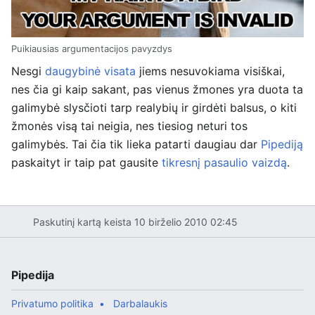
Puikiausias argumentacijos pavyzdys
Nesgi
daugybinė visata
jiems nesuvokiama visiškai,
nes čia gi kaip sakant, pas vienus žmones yra duota ta
galimybė slysčioti tarp realybių ir girdėti balsus, o kiti
žmonės visą tai neigia, nes tiesiog neturi tos
galimybės. Tai čia tik lieka patarti daugiau dar
Pipediją
paskaityt ir taip pat gausite
tikresnį pasaulio vaizdą
.
Paskutinį kartą keista 10 birželio 2010 02:45
Pipedija
Privatumo politika
Darbalaukis