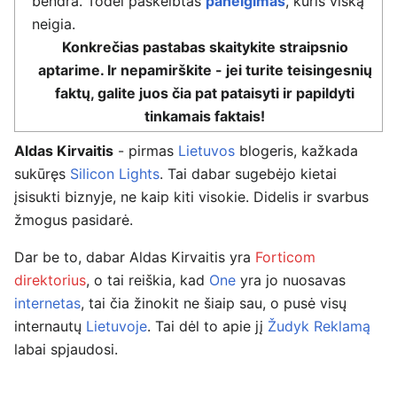
bendra. Todėl paskelbtas
paneigimas
, kuris viską
neigia.
Konkrečias pastabas skaitykite straipsnio
aptarime. Ir nepamirškite - jei turite teisingesnių
faktų, galite juos čia pat pataisyti ir papildyti
tinkamais faktais!
Aldas Kirvaitis
- pirmas
Lietuvos
blogeris, kažkada
sukūręs
Silicon Lights
. Tai dabar sugebėjo kietai
įsisukti biznyje, ne kaip kiti visokie. Didelis ir svarbus
žmogus pasidarė.
Dar be to, dabar Aldas Kirvaitis yra
Forticom
direktorius
, o tai reiškia, kad
One
yra jo nuosavas
internetas
, tai čia žinokit ne šiaip sau, o pusė visų
internautų
Lietuvoje
. Tai dėl to apie jį
Žudyk Reklamą
labai spjaudosi.