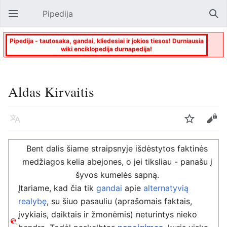
Pipedija
Atverti pagrindinį meniu
Paie
Pipedija - tautosaka, gandai, kliedesiai ir jokios tiesos! Durniausia
wiki enciklopedija durnapedija!
Aldas Kirvaitis
Kalba
Stebėti
Keisti
Bent dalis šiame straipsnyje išdėstytos faktinės
medžiagos kelia abejones, o jei tiksliau - panašu į
šyvos kumelės sapną.
Įtariame, kad čia tik
gandai
apie
alternatyvią
realybę
, su šiuo pasauliu (aprašomais faktais,
įvykiais, daiktais ir žmonėmis) neturintys nieko