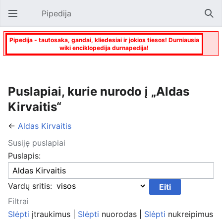
Pipedija
Atverti pagrindinį meniu
Paie
Pipedija - tautosaka, gandai, kliedesiai ir jokios tiesos! Durniausia
wiki enciklopedija durnapedija!
Puslapiai, kurie nurodo į „Aldas
Kirvaitis“
←
Aldas Kirvaitis
Susiję puslapiai
Puslapis:
Vardų sritis:
Filtrai
Slėpti
įtraukimus |
Slėpti
nuorodas |
Slėpti
nukreipimus