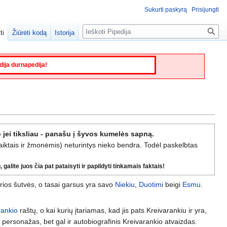
Sukurti paskyrą
Prisijungti
Paieška
ti
Žiūrėti kodą
Istorija
edija durnapedija!
 jei tiksliau - panašu į šyvos kumelės sapną.
daiktais ir žmonėmis) neturintys nieko bendra. Todėl paskelbtas
galite juos čia pat pataisyti ir papildyti tinkamais faktais!
irios šutvės, o tasai garsus yra savo
Niekiu
,
Duotimi
beigi
Esmu
.
rankio
raštų, o kai kurių įtariamas, kad jis pats Kreivarankiu ir yra,
personažas, bet gal ir autobiografinis Kreivarankio atvaizdas.