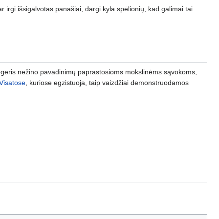
, ar irgi išsigalvotas panašiai, dargi kyla spėlionių, kad galimai tai
iogeris nežino pavadinimų paprastosioms mokslinėms sąvokoms,
 Visatose
, kuriose egzistuoja, taip vaizdžiai demonstruodamos