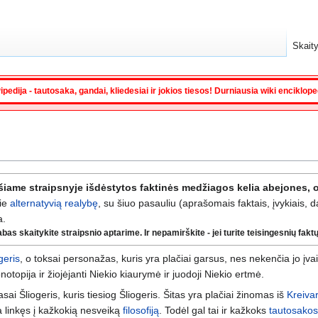
Skaity
ipedija - tautosaka, gandai, kliedesiai ir jokios tiesos! Durniausia wiki enciklop
šiame straipsnyje išdėstytos faktinės medžiagos kelia abejones, o
ie
alternatyvią realybę
, su šiuo pasauliu (aprašomais faktais, įvykiais, 
a.
s skaitykite straipsnio aptarime. Ir nepamirškite - jei turite teisingesnių faktų, 
geris
, o toksai personažas, kuris yra plačiai garsus, nes nekenčia jo įva
notopija ir žiojėjanti Niekio kiaurymė ir juodoji Niekio ertmė.
sai Šliogeris, kuris tiesiog Šliogeris. Šitas yra plačiai žinomas iš
Kreiva
ra linkęs į kažkokią nesveiką
filosofiją
. Todėl gal tai ir kažkoks
tautosakos