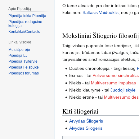
O tame atvaizde yra dar ir toksai kita
Apie Pipediją
koks nors
Baltasis Vaiduoklis
, nes jo ga
Pipedija tokia Pipedija
Pipedijos redagcinė
kolegija
Kontaktai/Contacts
Moksliniai Šliogerio filosofi
Linkai visokie
Taigi viskas paprasta tose teorijose,
Mus išperėjo
kurias jis, būdamas labai įžvalgus, tači
Pipedija LJ
tarpvisatinės sinchronizacijos efektus, 
Pipedija Tviteryje
Pipedija Feisbuke
Duoties chronotopija - taigi tiesiog
Pipedijos forumas
Esmas - tai
Poliversumo sinchrokl
Niekis - tai
Multiversumo impulsas
Niekio kiaurymė - tai
Juodoji skylė
Niekio ertmė - tai
Multiversumo des
Kiti šliogeriai
Arvydas Šliogeris
Alvydas Šliogeris