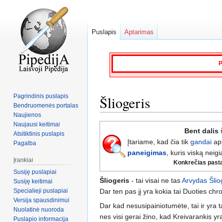
Puslapis
Aptarimas
P
Pagrindinis puslapis
Šliogeris
Bendruomenės portalas
Naujienos
Naujausi keitimai
Jump
Jump
Bent dalis 
Atsitiktinis puslapis
to
to
Įtariame, kad čia tik
gandai
ap
Pagalba
navigation
search
paneigimas
, kuris viską neigi
Įrankiai
Konkrečias pastaba
Susiję puslapiai
Šliogeris
- tai visai ne tas
Arvydas Šlio
Susiję keitimai
Specialieji puslapiai
Dar ten pas jį yra kokia tai Duoties chro
Versija spausdinimui
Dar kad nesusipainiotumėte, tai ir yra ta
Nuolatinė nuoroda
nes visi gerai žino, kad Kreivarankis y
Puslapio informacija