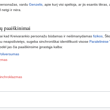
s personažas, vardu
Genzelis
, apie kurį visi spėlioja, ar jis esantis tikras
l netgi ir nėra.
jų paaiškinimai
 tiktai kad Kreivarankio personažu būdamas ir neišmanydamas
fizikos
, Šl
au neapsišvietęs, sugeba sinchroniškai identifikuoti visose
Paralelinėse
todėl jas čia paaiškinsime įprastąja kalba:
Poliversumas
azmas
inchroklazmas