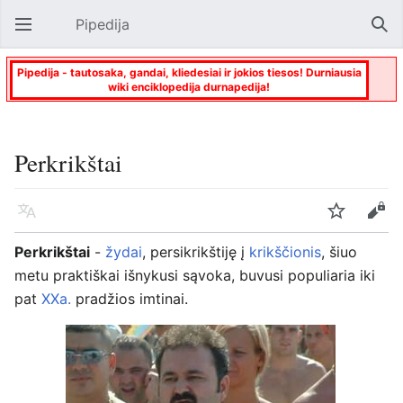
Pipedija
Atverti pagrindinį meniu
Paie
Pipedija - tautosaka, gandai, kliedesiai ir jokios tiesos! Durniausia
wiki enciklopedija durnapedija!
Perkrikštai
Kalba
Stebėti
Keisti
Perkrikštai
-
žydai
, persikrikštiję į
krikščionis
, šiuo
metu praktiškai išnykusi sąvoka, buvusi populiaria iki
pat
XXa.
pradžios imtinai.