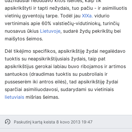
dažniausiai nebūdavo kitos išeities, kaip tik
apsikrikštyti ir tapti nežydais, tuo pačiu - ir asimiliuotis
vietinių gyventojų tarpe. Todėl jau
XIXa.
vidurio
vertinimais apie 60% valstiečių-vidutiniokų, turinčių
nuosavus ūkius
Lietuvoje
, sudarė žydų pekrikštų bei
maišytos šeimos.
Dėl tikėjimo specifikos, apsikrikštiję žydai negalėdavo
tuoktis su neapsikrikštijusiais žydais, taip pat
apsikrikštijus gerokai labiau buvo ribojamos ir artimos
santuokos (draudimas tuoktis su pusbroliais ir
pusseserėm iki antros eilės), tad apsikrikštiję žydai
sparčiai asimiliuodavosi, sudarydami su vietiniais
lietuviais
mišrias šeimas.
Paskutinį kartą keista 8 kovo 2013 19:47