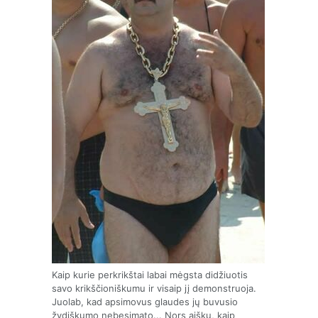
Kaip kurie perkrikštai labai mėgsta didžiuotis
savo krikščioniškumu ir visaip jį demonstruoja.
Juolab, kad apsimovus glaudes jų buvusio
žydiškumo nebesimato... Nors aišku, kaip