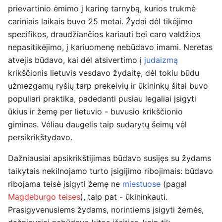
prievartinio ėmimo į karinę tarnybą, kurios trukmė
cariniais laikais buvo 25 metai. Žydai dėl tikėjimo
specifikos, draudžiančios kariauti bei caro valdžios
nepasitikėjimo, į kariuomenę nebūdavo imami. Neretas
atvejis būdavo, kai dėl atsivertimo į
judaizmą
krikščionis lietuvis vesdavo žydaitę, dėl tokiu būdu
užmezgamų ryšių tarp prekeivių ir ūkininkų šitai buvo
populiari praktika, padedanti pusiau legaliai įsigyti
ūkius ir žemę per lietuvio - buvusio krikščionio
gimines. Vėliau daugelis taip sudarytų šeimų vėl
persikrikštydavo.
Dažniausiai apsikrikštijimas būdavo susijęs su žydams
taikytais nekilnojamo turto įsigijimo ribojimais: būdavo
ribojama teisė įsigyti žemę ne
miestuose
(pagal
Magdeburgo teises
), taip pat - ūkininkauti.
Prasigyvenusiems žydams, norintiems įsigyti žemės,