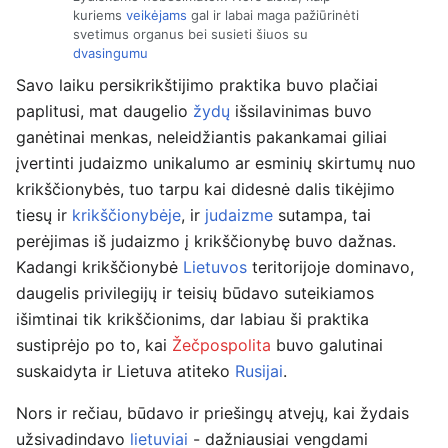
kuriems
veikėjams
gal ir labai maga pažiūrinėti
svetimus organus bei susieti šiuos su
dvasingumu
Savo laiku persikrikštijimo praktika buvo plačiai
paplitusi, mat daugelio
žydų
išsilavinimas buvo
ganėtinai menkas, neleidžiantis pakankamai giliai
įvertinti judaizmo unikalumo ar esminių skirtumų nuo
krikščionybės, tuo tarpu kai didesnė dalis tikėjimo
tiesų ir
krikščionybėje
, ir
judaizme
sutampa, tai
perėjimas iš judaizmo į krikščionybę buvo dažnas.
Kadangi krikščionybė
Lietuvos
teritorijoje dominavo,
daugelis privilegijų ir teisių būdavo suteikiamos
išimtinai tik krikščionims, dar labiau ši praktika
sustiprėjo po to, kai
Žečpospolita
buvo galutinai
suskaidyta ir Lietuva atiteko
Rusijai
.
Nors ir rečiau, būdavo ir priešingų atvejų, kai žydais
užsivadindavo
lietuviai
- dažniausiai vengdami