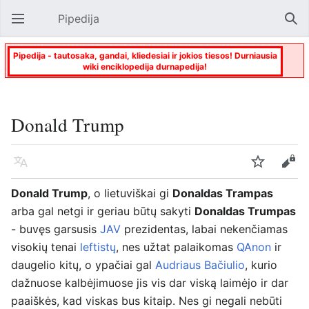
Pipedija
Atverti pagrindinį meniu
Paie
Pipedija - tautosaka, gandai, kliedesiai ir jokios tiesos! Durniausia
wiki enciklopedija durnapedija!
Donald Trump
Kalba
Stebėti
Keisti
Donald Trump
, o lietuviškai gi
Donaldas Trampas
arba gal netgi ir geriau būtų sakyti
Donaldas Trumpas
- buvęs garsusis
JAV
prezidentas, labai nekenčiamas
visokių tenai
leftistų
, nes užtat palaikomas
QAnon
ir
daugelio kitų, o ypačiai gal
Audriaus Bačiulio
, kurio
dažnuose kalbėjimuose jis vis dar viską laimėjo ir dar
paaiškės, kad viskas bus kitaip. Nes gi negali nebūti