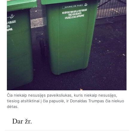
Čia niekaip nesusijęs paveiksliukas, kuris niekaip nesusijęs,
tiesiog atsitiktinai į čia papuolė, ir Donaldas Trumpas čia niekuo
dėtas.
Dar žr.