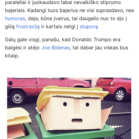
paraleliai ir juokaudavo labai nevaikiško stiprumo
bajeriais. Kadangi tuos bajerius ne visi suprasdavo, nes
humoras
, deja, būna įvairus, tai daugelis nuo to ėjo į
gilią
frustraciją
ir kartais netgi į
stuporą
.
Galų gale visgi, panašu, kad Donaldo Trumpo era
baigėsi ir atėjo
Joe Bidenas
, tai dabar jau viskas bus
kitaip.