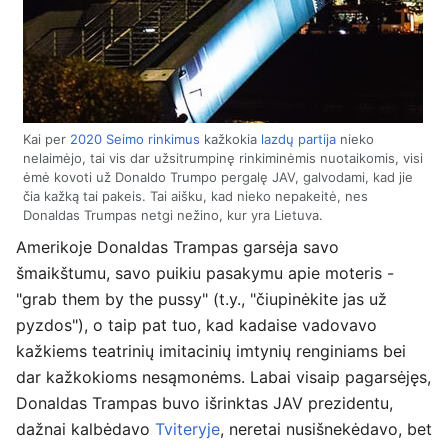
Kai per
2020 Seimo rinkimus
kažkokia
lazdų partija
nieko
nelaimėjo, tai vis dar užsitrumpinę rinkiminėmis nuotaikomis, visi
ėmė kovoti už Donaldo Trumpo pergalę JAV, galvodami, kad jie
čia kažką tai pakeis. Tai aišku, kad nieko nepakeitė, nes
Donaldas Trumpas netgi nežino, kur yra Lietuva.
Amerikoje Donaldas Trampas garsėja savo
šmaikštumu, savo puikiu pasakymu apie moteris -
"grab them by the pussy" (t.y., "čiupinėkite jas už
pyzdos"), o taip pat tuo, kad kadaise vadovavo
kažkiems teatrinių imitacinių imtynių renginiams bei
dar kažkokioms nesąmonėms. Labai visaip pagarsėjęs,
Donaldas Trampas buvo išrinktas JAV prezidentu,
dažnai kalbėdavo
Tviteryje
, neretai nusišnekėdavo, bet