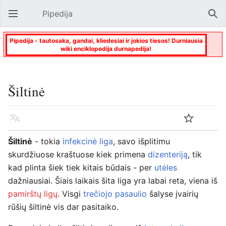
Pipedija
Atverti pagrindinį meniu
Paie
Pipedija - tautosaka, gandai, kliedesiai ir jokios tiesos! Durniausia
wiki enciklopedija durnapedija!
Šiltinė
Kalba
Stebėti
Keisti
Šiltinė
- tokia
infekcinė liga
, savo išplitimu
skurdžiuose kraštuose kiek primena
dizenteriją
, tik
kad plinta šiek tiek kitais būdais - per
utėles
dažniausiai. Šiais laikais šita liga yra labai reta, viena iš
pamirštų ligų
. Visgi
trečiojo pasaulio
šalyse įvairių
rūšių šiltinė vis dar pasitaiko.