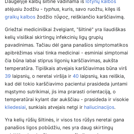
Daugelyje kalbų šiltinė vadinama iš
lotynų kalbos
atėjusiu žodžiu -
typhus
, kuris, savo ruožtu, kilęs iš
graikų kalbos
žodžio
τῦφος
, reiškiančio karščiavimą.
Griežtai mediciniškai žvelgiant, "šiltinė" yra liaudiškas
kelių visiškai skirtingų infekcinių ligų grupių
pavadinimas. Tačiau dėl gana panašios simptomatikos
apibrėžimas visai tinka medicinai - esminiai simptomai
čia būna labai stiprus ligonių karščiavimas, aukšta
temperatūra. Tipiškais atvejais karščiavimas būna virš
39
laipsnių, o neretai viršija ir
40
laipsnių, kas reiškia,
kad dėl tokio karščiavimo pacientui prasideda juntami
mąstymo sutrikimai, jis ima prarasti orientaciją, o
temperatūrai kylant dar aukščiau - prasideda ir visokie
kliedesiai
, sunkiais atvejais netgi ir
haliucinacijos
.
Yra kelių rūšių šiltinės, ir visos tos rūšys neretai gana
panašios ligos pobūdžiu, nes yra daug skirtingų