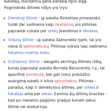
sukėlėjų, duodančių gana panašią ligos eigą.
Pagrindinės šiltinės rūšys yra trys:
Dėmėtoji šiltinė
- ją sukelia
Rickettsia prowazekii
,
todėl dar vadinama kaip
riketsiozė
, jos plitimas
paprastai vyksta per
utėlių
įkandimus ir
išmatas
.
Vidurių šiltinė
- ją sukelia
Salmonella typhi
, tai yra
viena iš
salmoneliozių
. Plitimas vyksta taip vadinamu
fekaliniu-oraliniu keliu
.
Grįžtamoji šiltinė
- daugelis skirtingų šiltinės rūšių,
kurias paprastai sukelia
Borrelia Recurrentis
, t.y., tai
specifinė
boreliozė
, bet gali tokio pobūdžio
susirgimą sukelti ir kitos
spirochetos
. Plitimas -
panašus, kaip ir dėmėtosios šiltinės, per
utėles
ir
fekalijas
arba per
erkes
. Esminis šių šiltinių bruožas -
kad po menamo pagijimo praėjus kuriam laikui,
šiltinė vėl atsikartoja.