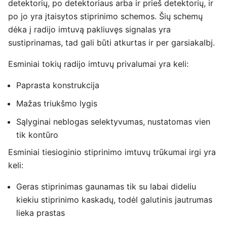
detektorių, po detektoriaus arba ir prieš detektorių, ir
po jo yra įtaisytos stiprinimo schemos. Šių schemų
dėka į radijo imtuvą pakliuvęs signalas yra
sustiprinamas, tad gali būti atkurtas ir per garsiakalbį.
Esminiai tokių radijo imtuvų privalumai yra keli:
Paprasta konstrukcija
Mažas triukšmo lygis
Sąlyginai neblogas selektyvumas, nustatomas vien
tik kontūro
Esminiai tiesioginio stiprinimo imtuvų trūkumai irgi yra
keli:
Geras stiprinimas gaunamas tik su labai dideliu
kiekiu stiprinimo kaskadų, todėl galutinis jautrumas
lieka prastas