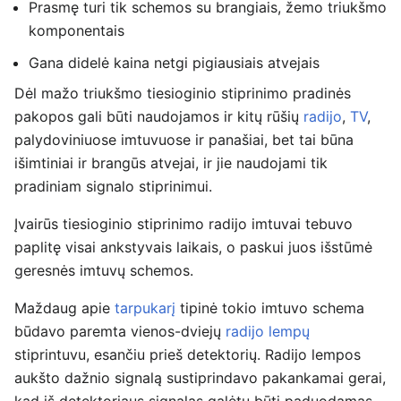
Prasmę turi tik schemos su brangiais, žemo triukšmo
komponentais
Gana didelė kaina netgi pigiausiais atvejais
Dėl mažo triukšmo tiesioginio stiprinimo pradinės
pakopos gali būti naudojamos ir kitų rūšių
radijo
,
TV
,
palydoviniuose imtuvuose ir panašiai, bet tai būna
išimtiniai ir brangūs atvejai, ir jie naudojami tik
pradiniam signalo stiprinimui.
Įvairūs tiesioginio stiprinimo radijo imtuvai tebuvo
paplitę visai ankstyvais laikais, o paskui juos išstūmė
geresnės imtuvų schemos.
Maždaug apie
tarpukarį
tipinė tokio imtuvo schema
būdavo paremta vienos-dviejų
radijo lempų
stiprintuvu, esančiu prieš detektorių. Radijo lempos
aukšto dažnio signalą sustiprindavo pakankamai gerai,