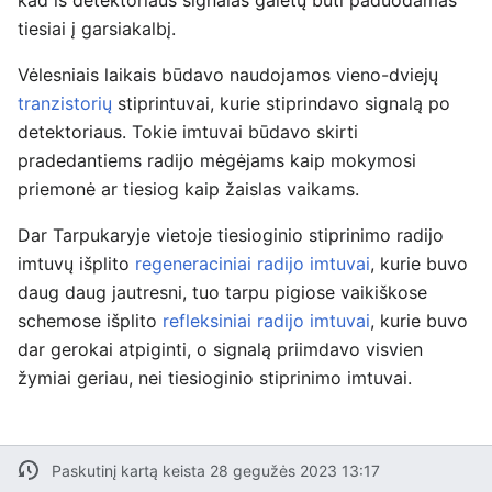
kad iš detektoriaus signalas galėtų būti paduodamas
tiesiai į garsiakalbį.
Vėlesniais laikais būdavo naudojamos vieno-dviejų
tranzistorių
stiprintuvai, kurie stiprindavo signalą po
detektoriaus. Tokie imtuvai būdavo skirti
pradedantiems radijo mėgėjams kaip mokymosi
priemonė ar tiesiog kaip žaislas vaikams.
Dar Tarpukaryje vietoje tiesioginio stiprinimo radijo
imtuvų išplito
regeneraciniai radijo imtuvai
, kurie buvo
daug daug jautresni, tuo tarpu pigiose vaikiškose
schemose išplito
refleksiniai radijo imtuvai
, kurie buvo
dar gerokai atpiginti, o signalą priimdavo visvien
žymiai geriau, nei tiesioginio stiprinimo imtuvai.
Paskutinį kartą keista 28 gegužės 2023 13:17