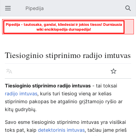
Pipedija
Atverti pagrindinį meniu
Paie
Pipedija - tautosaka, gandai, kliedesiai ir jokios tiesos! Durniausia
wiki enciklopedija durnapedija!
Tiesioginio stiprinimo radijo imtuvas
Kalba
Stebėti
Keisti
Tiesioginio stiprinimo radijo imtuvas
- tai toksai
radijo imtuvas
, kuris turi tiesiog vieną ar kelias
stiprinimo pakopas be atgalinio grįžtamojo ryšio ar
kitų gudrybių.
Savo esme tiesioginio stiprinimo imtuvas yra visiškai
toks pat, kaip
detektorinis imtuvas
, tačiau jame prieš