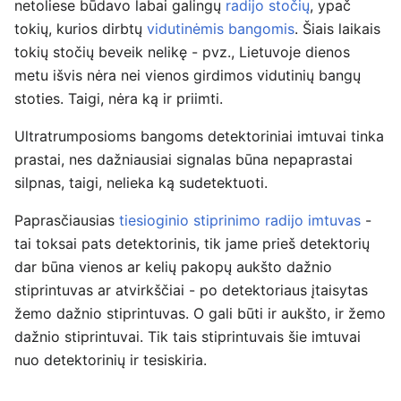
netoliese būdavo labai galingų
radijo stočių
, ypač
tokių, kurios dirbtų
vidutinėmis bangomis
. Šiais laikais
tokių stočių beveik nelikę - pvz., Lietuvoje dienos
metu išvis nėra nei vienos girdimos vidutinių bangų
stoties. Taigi, nėra ką ir priimti.
Ultratrumposioms bangoms detektoriniai imtuvai tinka
prastai, nes dažniausiai signalas būna nepaprastai
silpnas, taigi, nelieka ką sudetektuoti.
Paprasčiausias
tiesioginio stiprinimo radijo imtuvas
-
tai toksai pats detektorinis, tik jame prieš detektorių
dar būna vienos ar kelių pakopų aukšto dažnio
stiprintuvas ar atvirkščiai - po detektoriaus įtaisytas
žemo dažnio stiprintuvas. O gali būti ir aukšto, ir žemo
dažnio stiprintuvai. Tik tais stiprintuvais šie imtuvai
nuo detektorinių ir tesiskiria.