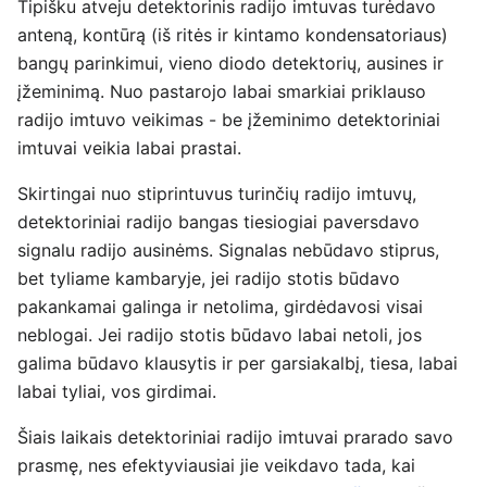
Tipišku atveju detektorinis radijo imtuvas turėdavo
anteną, kontūrą (iš ritės ir kintamo kondensatoriaus)
bangų parinkimui, vieno diodo detektorių, ausines ir
įžeminimą. Nuo pastarojo labai smarkiai priklauso
radijo imtuvo veikimas - be įžeminimo detektoriniai
imtuvai veikia labai prastai.
Skirtingai nuo stiprintuvus turinčių radijo imtuvų,
detektoriniai radijo bangas tiesiogiai paversdavo
signalu radijo ausinėms. Signalas nebūdavo stiprus,
bet tyliame kambaryje, jei radijo stotis būdavo
pakankamai galinga ir netolima, girdėdavosi visai
neblogai. Jei radijo stotis būdavo labai netoli, jos
galima būdavo klausytis ir per garsiakalbį, tiesa, labai
labai tyliai, vos girdimai.
Šiais laikais detektoriniai radijo imtuvai prarado savo
prasmę, nes efektyviausiai jie veikdavo tada, kai