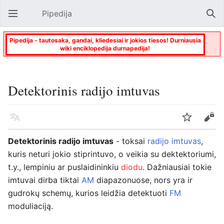
Pipedija
Atverti pagrindinį meniu
Paie
Pipedija - tautosaka, gandai, kliedesiai ir jokios tiesos! Durniausia
wiki enciklopedija durnapedija!
Detektorinis radijo imtuvas
Kalba
Stebėti
Keisti
Detektorinis radijo imtuvas
- toksai
radijo imtuvas
,
kuris neturi jokio stiprintuvo, o veikia su dektektoriumi,
t.y., lempiniu ar puslaidininkiu
diodu
. Dažniausiai tokie
imtuvai dirba tiktai
AM
diapazonuose, nors yra ir
gudrokų schemų, kurios leidžia detektuoti
FM
moduliaciją.