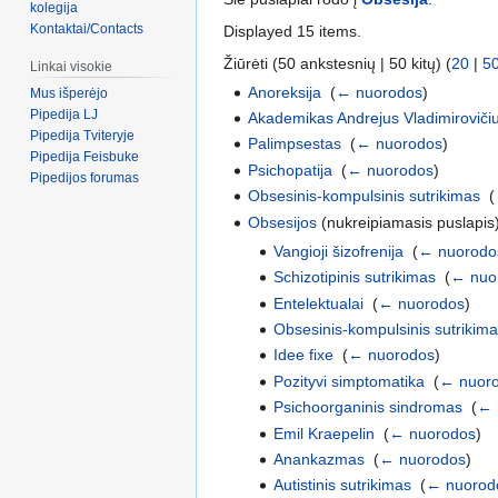
kolegija
Kontaktai/Contacts
Displayed 15 items.
Žiūrėti (50 ankstesnių | 50 kitų) (
20
|
5
Linkai visokie
Anoreksija
‎
(
← nuorodos
)
Mus išperėjo
Pipedija LJ
Akademikas Andrejus Vladimiroviči
Pipedija Tviteryje
Palimpsestas
‎
(
← nuorodos
)
Pipedija Feisbuke
Psichopatija
‎
(
← nuorodos
)
Pipedijos forumas
Obsesinis-kompulsinis sutrikimas
‎
(
Obsesijos
(nukreipiamasis puslapis)
Vangioji šizofrenija
‎
(
← nuorodo
Schizotipinis sutrikimas
‎
(
← nuo
Entelektualai
‎
(
← nuorodos
)
Obsesinis-kompulsinis sutrikim
Idee fixe
‎
(
← nuorodos
)
Pozityvi simptomatika
‎
(
← nuor
Psichoorganinis sindromas
‎
(
← 
Emil Kraepelin
‎
(
← nuorodos
)
Anankazmas
‎
(
← nuorodos
)
Autistinis sutrikimas
‎
(
← nuorod