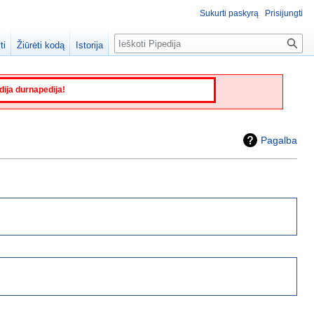
Sukurti paskyrą
Prisijungti
Paieška
ti
Žiūrėti kodą
Istorija
edija durnapedija!
Pagalba