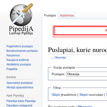
Puslapis
Aptarimas
P
Pagrindinis puslapis
Puslapiai, kurie nuro
Bendruomenės portalas
Naujienos
←
Obsesija
Naujausi keitimai
Atsitiktinis puslapis
Jump
Jump
Susiję puslapiai
Pagalba
to
to
Puslapis:
navigation
search
Įrankiai
Specialieji puslapiai
Versija spausdinimui
Filtrai
Slėpti
įtraukimus |
Slėpti
nuorodas |
Apie Pipediją
Pipedija tokia Pipedija
Pipedijos redagcinė
Šie puslapiai rodo į
Obsesija
: