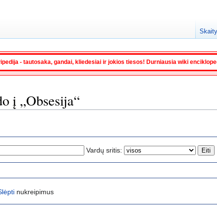
Skaity
ipedija - tautosaka, gandai, kliedesiai ir jokios tiesos! Durniausia wiki enciklop
do į „Obsesija“
Vardų sritis:
Slėpti
nukreipimus