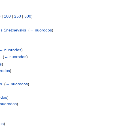
0
|
100
|
250
|
500
)
us Snežnevskis
‎
(
← nuorodos
)
← nuorodos
)
 ‎
(
← nuorodos
)
s
)
rodos
)
as
‎
(
← nuorodos
)
odos
)
nuorodos
)
os
)