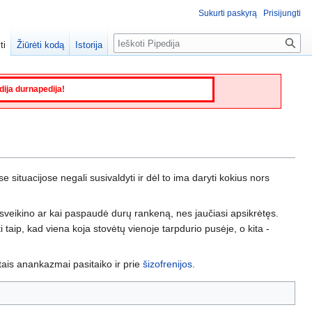
Sukurti paskyrą
Prisijungti
Paieška
ti
Žiūrėti kodą
Istorija
edija durnapedija!
e situacijose negali susivaldyti ir dėl to ima daryti kokius nors
isveikino ar kai paspaudė durų rankeną, nes jaučiasi apsikrėtęs.
 taip, kad viena koja stovėtų vienoje tarpdurio pusėje, o kita -
tais anankazmai pasitaiko ir prie
šizofrenijos
.