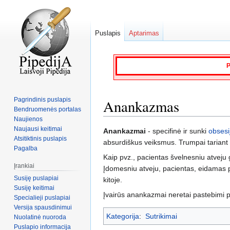
Puslapis
Aptarimas
P
Pagrindinis puslapis
Anankazmas
Bendruomenės portalas
Naujienos
Naujausi keitimai
Jump
Jump
Anankazmai
- specifinė ir sunki
obsesi
Atsitiktinis puslapis
to
to
absurdiškus veiksmus. Trumpai tariant
Pagalba
navigation
search
Kaip pvz., pacientas švelnesniu atveju 
Įrankiai
Įdomesniu atveju, pacientas, eidamas pro
Susiję puslapiai
kitoje.
Susiję keitimai
Įvairūs anankazmai neretai pastebimi pr
Specialieji puslapiai
Versija spausdinimui
Kategorija
:
Sutrikimai
Nuolatinė nuoroda
Puslapio informacija