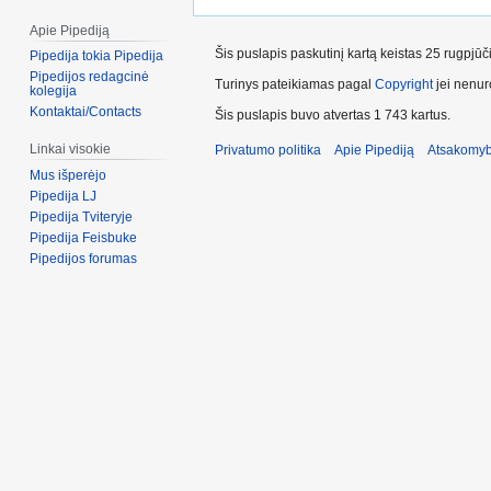
Apie Pipediją
Šis puslapis paskutinį kartą keistas 25 rugpjū
Pipedija tokia Pipedija
Pipedijos redagcinė
Turinys pateikiamas pagal
Copyright
jei nenuro
kolegija
Kontaktai/Contacts
Šis puslapis buvo atvertas 1 743 kartus.
Linkai visokie
Privatumo politika
Apie Pipediją
Atsakomyb
Mus išperėjo
Pipedija LJ
Pipedija Tviteryje
Pipedija Feisbuke
Pipedijos forumas