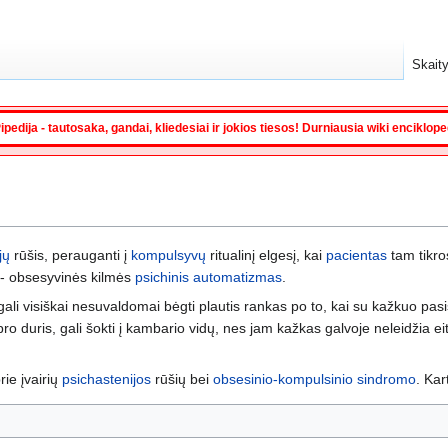
Skaity
ipedija - tautosaka, gandai, kliedesiai ir jokios tiesos! Durniausia wiki enciklop
jų
rūšis, perauganti į
kompulsyvų
ritualinį elgesį, kai
pacientas
tam tikros
 - obsesyvinės kilmės
psichinis automatizmas
.
gali visiškai nesuvaldomai bėgti plautis rankas po to, kai su kažkuo pas
 duris, gali šokti į kambario vidų, nes jam kažkas galvoje neleidžia eiti
ie įvairių
psichastenijos
rūšių bei
obsesinio-kompulsinio sindromo
. Kar