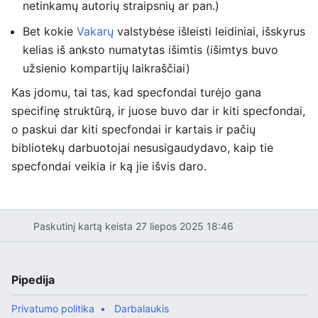
netinkamų autorių straipsnių ar pan.)
Bet kokie
Vakarų
valstybėse išleisti leidiniai, išskyrus
kelias iš anksto numatytas išimtis (išimtys buvo
užsienio kompartijų laikraščiai)
Kas įdomu, tai tas, kad specfondai turėjo gana
specifinę struktūrą, ir juose buvo dar ir kiti specfondai,
o paskui dar kiti specfondai ir kartais ir pačių
bibliotekų darbuotojai nesusigaudydavo, kaip tie
specfondai veikia ir ką jie išvis daro.
Paskutinį kartą keista 27 liepos 2025 18:46
Pipedija
Privatumo politika
Darbalaukis