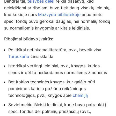
Bendrai tai,
teisybės dėlei
reikia pasakyti, kad
neleidžiami ar ribojami buvo tiek daug visokių leidinių,
kad kokioje nors
Mažvydo bibliotekoje
anuo metu
spec. fondų buvo gerokai daugiau, nei normalių fondų
su normaliomis knygomis ar kitais leidiniais.
Ribojimai būdavo įvairūs:
Politiškai netinkama literatūra, pvz., beveik visa
Tarpukario
žiniasklaida
Istoriškai vertingi leidiniai, pvz., knygos, kurios
senos ir dėl to neduodamos normaliems žmonėms
Bet kokios techninės knygos, kur galėjo būti
paminimos kariniu požiūriu reikšmingos
technologijos, pvz., knygos apie
chemiją
Sovietmečiu išleisti leidiniai, kurie buvo patraukti į
spec. fondus dėl politinių priežasčių (pvz.,