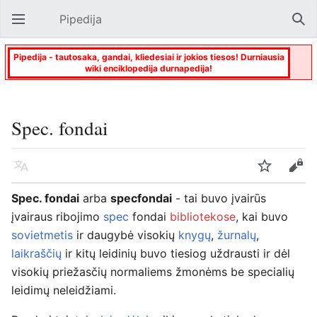
Pipedija
Atverti pagrindinį meniu
Paie
Pipedija - tautosaka, gandai, kliedesiai ir jokios tiesos! Durniausia
wiki enciklopedija durnapedija!
Spec. fondai
Kalba
Stebėti
Keisti
Spec. fondai
arba
specfondai
- tai buvo įvairūs
įvairaus ribojimo
spec
fondai
bibliotekose
, kai buvo
sovietmetis
ir daugybė visokių
knygų
,
žurnalų
,
laikraščių
ir kitų leidinių buvo tiesiog uždrausti ir dėl
visokių priežasčių normaliems žmonėms be specialių
leidimų neleidžiami.