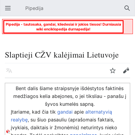
Pipedija
Atverti pagrindinį meniu
Paie
Pipedija - tautosaka, gandai, kliedesiai ir jokios tiesos! Durniausia
wiki enciklopedija durnapedija!
Slaptieji CŽV kalėjimai Lietuvoje
Kalba
Stebėti
Keisti
Bent dalis šiame straipsnyje išdėstytos faktinės
medžiagos kelia abejones, o jei tiksliau - panašu į
šyvos kumelės sapną.
Įtariame, kad čia tik
gandai
apie
alternatyvią
realybę
, su šiuo pasauliu (aprašomais faktais,
įvykiais, daiktais ir žmonėmis) neturintys nieko