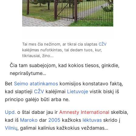
Tai mes čia nežinom, ar tikrai cia slaptas
CŽV
kalėjimas nufotkintas, tai dedam tuos, kur,
tikriausiai, žino...
Čia tam suabejojom, kad kokios tiesos, ginkdie,
neprirašytume...
Bet
Seimo
atatinkamos
komisijos konstatavo faktą,
kad slaptieji
CŽV
kalėjimai
Lietuvoje
vistik biskį iš
principo galėjo būti arba ne.
Upd.
o štai dabar jau ir
Amnesty International
skelbia,
kad iš
Maroko
dar
2005
kažkoks
lėktuvas
skrido į
Vilnių
, galimai kalinius kažkokius veždamas...