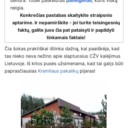
bendra. Todėl paskelbtas
paneigimas
, kuris viską
neigia.
Konkrečias pastabas skaitykite straipsnio
aptarime. Ir nepamirškite - jei turite teisingesnių
faktų, galite juos čia pat pataisyti ir papildyti
tinkamais faktais!
Čia šokas praktiškai ištinka dažną, kai paaiškėja, kad
tas nieko neva nežino apie
slaptuosius CŽV kalėjimus
Lietuvoje
. Iš kitos pusės užsimenama, kad tai galįs būti
paprasčiausias
Kremliaus pakalikų
pijaras!