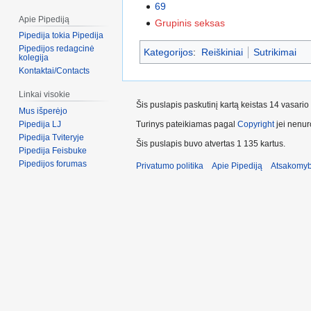
69
Apie Pipediją
Grupinis seksas
Pipedija tokia Pipedija
Pipedijos redagcinė
Kategorijos
:
Reiškiniai
Sutrikimai
kolegija
Kontaktai/Contacts
Linkai visokie
Šis puslapis paskutinį kartą keistas 14 vasari
Mus išperėjo
Turinys pateikiamas pagal
Copyright
jei nenuro
Pipedija LJ
Pipedija Tviteryje
Šis puslapis buvo atvertas 1 135 kartus.
Pipedija Feisbuke
Pipedijos forumas
Privatumo politika
Apie Pipediją
Atsakomyb