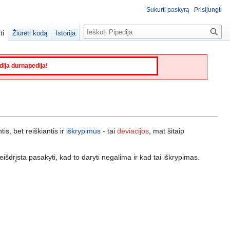
Sukurti paskyrą
Prisijungti
Paieška
ti
Žiūrėti kodą
Istorija
edija durnapedija!
s, bet reiškiantis ir
iškrypimus
- tai
deviacijos
, mat šitaip
išdrįsta pasakyti, kad to daryti negalima ir kad tai iškrypimas.