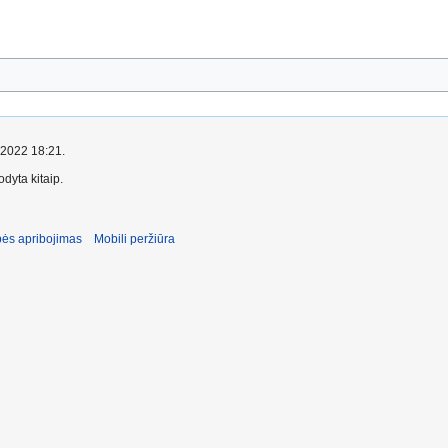
o 2022 18:21.
dyta kitaip.
ės apribojimas
Mobili peržiūra