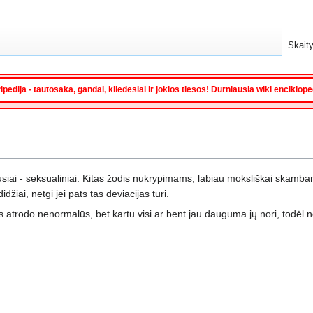
Skaity
ipedija - tautosaka, gandai, kliedesiai ir jokios tiesos! Durniausia wiki enciklop
siai - seksualiniai. Kitas žodis nukrypimams, labiau moksliškai skambanti
idžiai, netgi jei pats tas deviacijas turi.
s atrodo nenormalūs, bet kartu visi ar bent jau dauguma jų nori, todėl ne