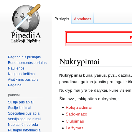
Puslapis
Aptarimas
P
Pagrindinis puslapis
Nukrypimai
Bendruomenės portalas
Naujienos
Naujausi keitimai
Jump
Jump
Nukrypimai
būna įvairūs, pvz., dažniau
Atsitiktinis puslapis
to
to
pavadinus, galima jaustis protingai ir išd
Pagalba
navigation
search
Nukrypimai yra tie dalykai, kurie visiem
Įrankiai
Štai pvz., tokių būna nukrypimų:
Susiję puslapiai
Rolių žaidimai
Susiję keitimai
Specialieji puslapiai
Sado-mazo
Versija spausdinimui
Čiulpimas
Nuolatinė nuoroda
Laižymas
Puslapio informacija