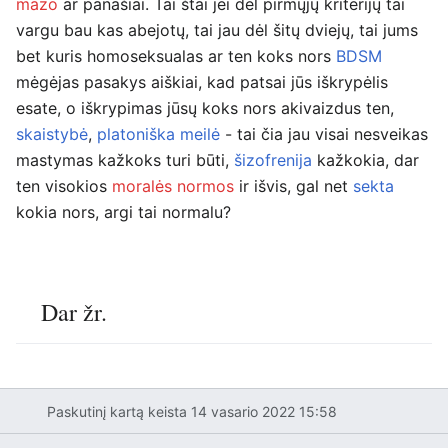
mazo
ar panašiai. Tai štai jei dėl pirmųjų kriterijų tai
vargu bau kas abejotų, tai jau dėl šitų dviejų, tai jums
bet kuris homoseksualas ar ten koks nors
BDSM
mėgėjas pasakys aiškiai, kad patsai jūs iškrypėlis
esate, o iškrypimas jūsų koks nors akivaizdus ten,
skaistybė
,
platoniška meilė
- tai čia jau visai nesveikas
mastymas kažkoks turi būti,
šizofrenija
kažkokia, dar
ten visokios
moralės normos
ir išvis, gal net
sekta
kokia nors, argi tai normalu?
Dar žr.
Paskutinį kartą keista 14 vasario 2022 15:58