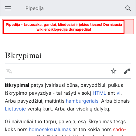
Pipedija
Atverti pagrindinį meniu
Paie
Pipedija - tautosaka, gandai, kliedesiai ir jokios tiesos! Durniausia
wiki enciklopedija durnapedija!
Iškrypimai
Kalba
Stebėti
Keisti
Iškrypimai
patys įvairiausi būna, pavyzdžiui, puikus
iškrypimo pavyzdys - tai rašyti visokį
HTML
ant
vi
.
Arba pavyzdžiui, maitintis
hamburgeriais
. Arba čionais
Lietuvoje
verslą kurt. Arba dar visokių dalykų.
Gi naivuoliai tuo tarpu, galvoja, esą iškrypimas tesąs
koks nors
homoseksualumas
ar ten kokia nors
sado-