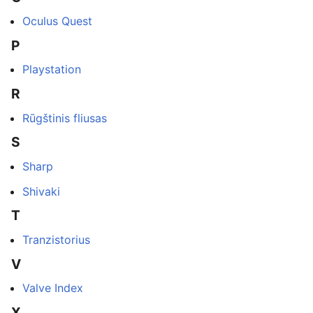
Oculus Quest
P
Playstation
R
Rūgštinis fliusas
S
Sharp
Shivaki
T
Tranzistorius
V
Valve Index
X