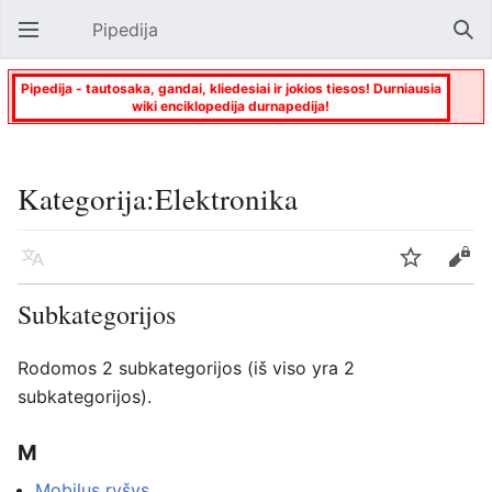
Pipedija
Atverti pagrindinį meniu
Paie
Pipedija - tautosaka, gandai, kliedesiai ir jokios tiesos! Durniausia
wiki enciklopedija durnapedija!
Kategorija:Elektronika
Kalba
Stebėti
Keisti
Subkategorijos
Rodomos 2 subkategorijos (iš viso yra 2
subkategorijos).
M
Mobilus ryšys