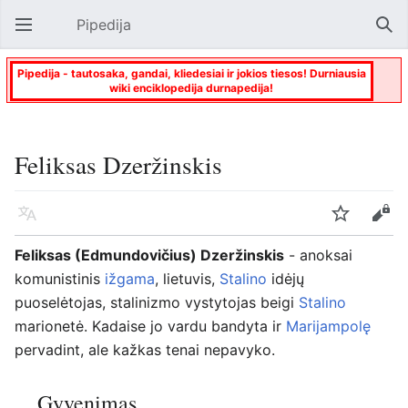
Pipedija
Atverti pagrindinį meniu
Paie
Pipedija - tautosaka, gandai, kliedesiai ir jokios tiesos! Durniausia
wiki enciklopedija durnapedija!
Feliksas Dzeržinskis
Kalba
Stebėti
Keisti
Feliksas (Edmundovičius) Dzeržinskis
- anoksai
komunistinis
ižgama
, lietuvis,
Stalino
idėjų
puoselėtojas, stalinizmo vystytojas beigi
Stalino
marionetė. Kadaise jo vardu bandyta ir
Marijampolę
pervadint, ale kažkas tenai nepavyko.
Gyvenimas