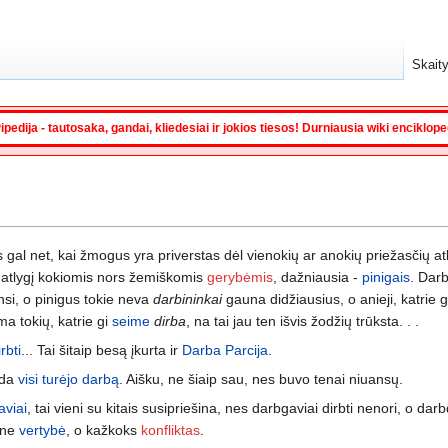
Skaity
ipedija - tautosaka, gandai, kliedesiai ir jokios tiesos! Durniausia wiki enciklop
s gal net, kai žmogus yra priverstas dėl vienokių ar anokių priežasčių atli
) atlygį kokiomis nors žemiškomis
gerybėmis
, dažniausia -
pinigais
. Dar
si, o pinigus tokie neva
darbininkai
gauna didžiausius, o anieji, katrie 
ma tokių, katrie gi
seime
dirba
, na tai jau ten išvis žodžių trūksta. . .
irbti
... Tai šitaip besą įkurta ir
Darba Parcija
.
tada
visi turėjo darbą
. Aišku, ne šiaip sau, nes buvo tenai niuansų.
aviai
, tai vieni su kitais susipriešina, nes darbgaviai dirbti nenori, o dar
 ne
vertybė
, o kažkoks
konfliktas
.