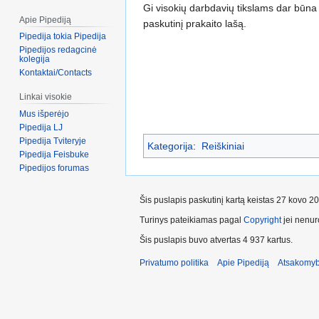
Gi visokių darbdavių tikslams dar bū
Apie Pipediją
paskutinį prakaito lašą.
Pipedija tokia Pipedija
Pipedijos redagcinė
kolegija
Kontaktai/Contacts
Linkai visokie
Mus išperėjo
Pipedija LJ
Pipedija Tviteryje
Kategorija
:
Reiškiniai
Pipedija Feisbuke
Pipedijos forumas
Šis puslapis paskutinį kartą keistas 27 kovo 2
Turinys pateikiamas pagal
Copyright
jei nenuro
Šis puslapis buvo atvertas 4 937 kartus.
Privatumo politika
Apie Pipediją
Atsakomyb