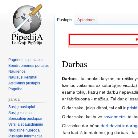
Puslapis
Aptarimas
P
Pagrindinis puslapis
Darbas
Bendruomenės portalas
Naujienos
Naujausi keitimai
Jump
Jump
Darbas
- tai anoks dalykas, ar reiškiny
Atsitiktinis puslapis
to
to
fizinius veiksmus už sutartą(ne visada
Pagalba
navigation
search
esama tokių, katrų net darbu nepavadin
ar fabrikuosna - mažiau. Tai dar gi esa
Įrankiai
Susiję puslapiai
O dar sako, jeigu dirbsi, tai gali ir
prisid
Susiję keitimai
O dar sako, kai buvo
sovietmetis
, tai 
Specialieji puslapiai
Versija spausdinimui
Gi visokie dar būna
darbdaviai
ir
darbg
Nuolatinė nuoroda
Taip kad iš to matome, jog darbas - tai
Puslapio informacija