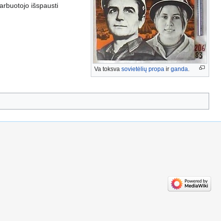
 darbuotojo išspausti
Va toksva
sovietėlių
propa
ir
ganda
.