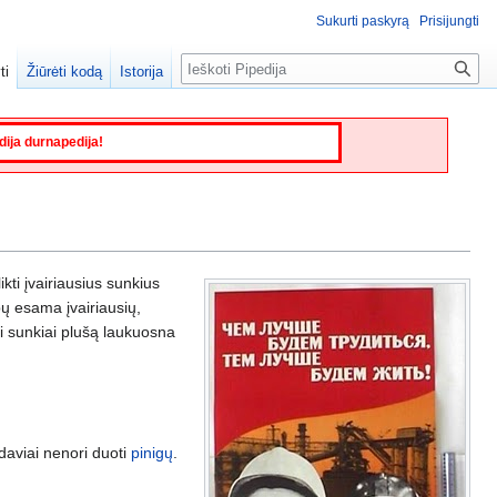
Sukurti paskyrą
Prisijungti
Paieška
ti
Žiūrėti kodą
Istorija
edija durnapedija!
kti įvairiausius sunkius
bų esama įvairiausių,
gi sunkiai plušą laukuosna
bdaviai nenori duoti
pinigų
.