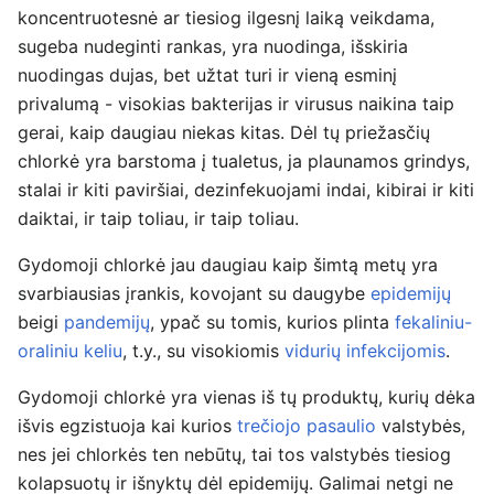
koncentruotesnė ar tiesiog ilgesnį laiką veikdama,
sugeba nudeginti rankas, yra nuodinga, išskiria
nuodingas dujas, bet užtat turi ir vieną esminį
privalumą - visokias bakterijas ir virusus naikina taip
gerai, kaip daugiau niekas kitas. Dėl tų priežasčių
chlorkė yra barstoma į tualetus, ja plaunamos grindys,
stalai ir kiti paviršiai, dezinfekuojami indai, kibirai ir kiti
daiktai, ir taip toliau, ir taip toliau.
Gydomoji chlorkė jau daugiau kaip šimtą metų yra
svarbiausias įrankis, kovojant su daugybe
epidemijų
beigi
pandemijų
, ypač su tomis, kurios plinta
fekaliniu-
oraliniu keliu
, t.y., su visokiomis
vidurių infekcijomis
.
Gydomoji chlorkė yra vienas iš tų produktų, kurių dėka
išvis egzistuoja kai kurios
trečiojo pasaulio
valstybės,
nes jei chlorkės ten nebūtų, tai tos valstybės tiesiog
kolapsuotų ir išnyktų dėl epidemijų. Galimai netgi ne