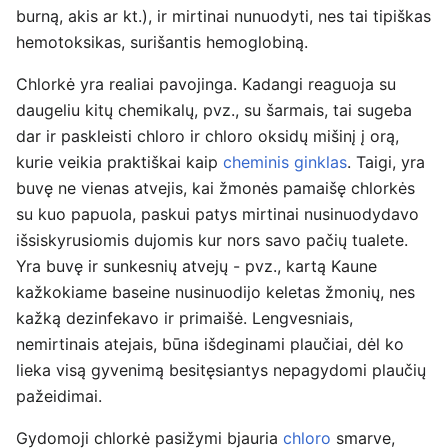
burną, akis ar kt.), ir mirtinai nunuodyti, nes tai tipiškas
hemotoksikas, surišantis hemoglobiną.
Chlorkė yra realiai pavojinga. Kadangi reaguoja su
daugeliu kitų chemikalų, pvz., su šarmais, tai sugeba
dar ir paskleisti chloro ir chloro oksidų mišinį į orą,
kurie veikia praktiškai kaip
cheminis ginklas
. Taigi, yra
buvę ne vienas atvejis, kai žmonės pamaišę chlorkės
su kuo papuola, paskui patys mirtinai nusinuodydavo
išsiskyrusiomis dujomis kur nors savo pačių tualete.
Yra buvę ir sunkesnių atvejų - pvz., kartą Kaune
kažkokiame baseine nusinuodijo keletas žmonių, nes
kažką dezinfekavo ir primaišė. Lengvesniais,
nemirtinais atejais, būna išdeginami plaučiai, dėl ko
lieka visą gyvenimą besitęsiantys nepagydomi plaučių
pažeidimai.
Gydomoji chlorkė pasižymi bjauria
chloro
smarve,