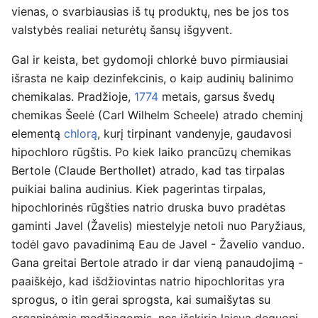
vienas, o svarbiausias iš tų produktų, nes be jos tos
valstybės realiai neturėtų šansų išgyvent.
Gal ir keista, bet gydomoji chlorkė buvo pirmiausiai
išrasta ne kaip dezinfekcinis, o kaip audinių balinimo
chemikalas. Pradžioje,
1774
metais, garsus švedų
chemikas Šeelė (Carl Wilhelm Scheele) atrado cheminį
elementą
chlorą
, kurį tirpinant vandenyje, gaudavosi
hipochloro rūgštis. Po kiek laiko prancūzų chemikas
Bertole (Claude Berthollet) atrado, kad tas tirpalas
puikiai balina audinius. Kiek pagerintas tirpalas,
hipochlorinės rūgšties natrio druska buvo pradėtas
gaminti Javel (Žavelis) miestelyje netoli nuo Paryžiaus,
todėl gavo pavadinimą Eau de Javel - Žavelio vanduo.
Gana greitai Bertole atrado ir dar vieną panaudojimą -
paaiškėjo, kad išdžiovintas natrio hipochloritas yra
sprogus, o itin gerai sprogsta, kai sumaišytas su