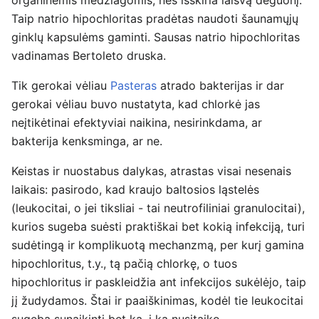
organinėmis medžiagomis, nes išskiria laisvą deguonį.
Taip natrio hipochloritas pradėtas naudoti šaunamųjų
ginklų kapsulėms gaminti. Sausas natrio hipochloritas
vadinamas Bertoleto druska.
Tik gerokai vėliau
Pasteras
atrado bakterijas ir dar
gerokai vėliau buvo nustatyta, kad chlorkė jas
neįtikėtinai efektyviai naikina, nesirinkdama, ar
bakterija kenksminga, ar ne.
Keistas ir nuostabus dalykas, atrastas visai nesenais
laikais: pasirodo, kad kraujo baltosios ląstelės
(leukocitai, o jei tiksliai - tai neutrofiliniai granulocitai),
kurios sugeba suėsti praktiškai bet kokią infekciją, turi
sudėtingą ir komplikuotą mechanzmą, per kurį gamina
hipochloritus, t.y., tą pačią chlorkę, o tuos
hipochloritus ir paskleidžia ant infekcijos sukėlėjo, taip
jį žudydamos. Štai ir paaiškinimas, kodėl tie leukocitai