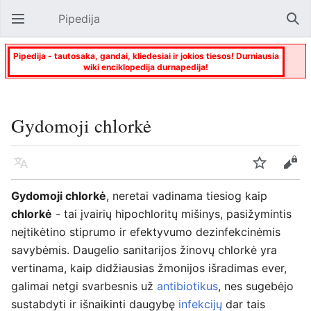
Pipedija
Atverti pagrindinį meniu
Paie
Pipedija - tautosaka, gandai, kliedesiai ir jokios tiesos! Durniausia
wiki enciklopedija durnapedija!
Gydomoji chlorkė
Kalba
Stebėti
Keisti
Gydomoji chlorkė
, neretai vadinama tiesiog kaip
chlorkė
- tai įvairių hipochloritų mišinys, pasižymintis
neįtikėtino stiprumo ir efektyvumo dezinfekcinėmis
savybėmis. Daugelio sanitarijos žinovų chlorkė yra
vertinama, kaip didžiausias žmonijos išradimas ever,
galimai netgi svarbesnis už
antibiotikus
, nes sugebėjo
sustabdyti ir išnaikinti daugybę
infekcijų
dar tais