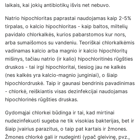
laikais, kai jokių antibiotikų išvis net nebuvo.
Natrio hipochloritas paprastai naudojamas kaip 2-5%
tirpalas, o kalcio hipochloritas - kaip baltos, miltelių
pavidalo chlorkalkės, kurios pabarstomos kur nors,
arba sumaišomos su vandeniu. Teoriškai chlorkalkėmis
vadinamas kalcio arba magnio ir kalcio hipochloritų
mišinys, tačiau natrio (ir kalio) hipochloritinės rūgšties
druskos - tai irgi hipochloritai, tiesiog jau ne kalkės
(nes kalkės yra kalcio-magnio junginiai), o šiaip
hipochlordruskė. Taip ir gaunasi bendrinis pavadinimas
- chlorkė, reiškiantis visas dezinfekcijai naudojamas
hipochlorinės rūgšties druskas.
Gydomąjai chlorkei būdinga ir tai, kad mirtinai
nudezinfekuoti sugeba ne tik visokias bakterijas, bet ir
šiaip įvairius parazitus, o taip pat kartais ir žmones.
Žmones chlorkė gali ir nudeginti (ypač gleivinę, pvz.,