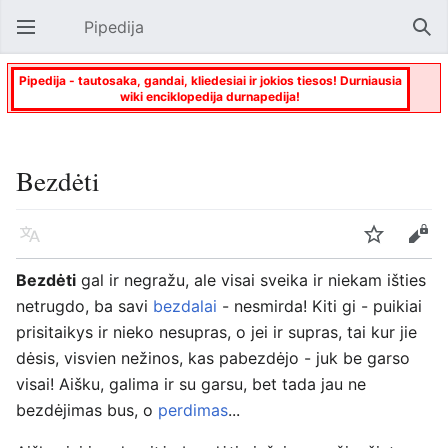
Pipedija
Atverti pagrindinį meniu
Paie
Pipedija - tautosaka, gandai, kliedesiai ir jokios tiesos! Durniausia
wiki enciklopedija durnapedija!
Bezdėti
Kalba
Stebėti
Keisti
Bezdėti
gal ir negražu, ale visai sveika ir niekam išties
netrugdo, ba savi
bezdalai
- nesmirda! Kiti gi - puikiai
prisitaikys ir nieko nesupras, o jei ir supras, tai kur jie
dėsis, visvien nežinos, kas pabezdėjo - juk be garso
visai! Aišku, galima ir su garsu, bet tada jau ne
bezdėjimas bus, o
perdimas
...