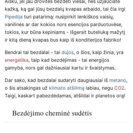
Aišku, jei jau drovitės bezdėti viešai, nes užjaučiate
kažką, ką gal jūsų bezdalų kvapas atbaido, tai čia irgi
Pipedija
turi patarimą: nusipirkit lenkiškos vaisių,
vanilinės ar dar kokios nors esencijos parduotuvėse,
tokios, kur būna kepiniams - išgersit buteliuką mažytį
ir kitą dieną kvapas bus kaip iš konditerijos fabriko!
Bendrai tai bezdalai - tai
dujos
, o šios, kaip žinia, yra
energetika
, taip kad bezdėjimas - tai energijos
gamyba, nors gal dažniausiai kartu ir švaistymas.
Dar sako, kad bezdalai sudaryti daugiausiai iš
metano
,
o šis atsakingas už
klimato atšilimą
labiau, negu
CO2
.
Taigi, kaskart pabezdėdamas, atšildai ir planetos orą!
Bezdėjimo cheminė sudėtis