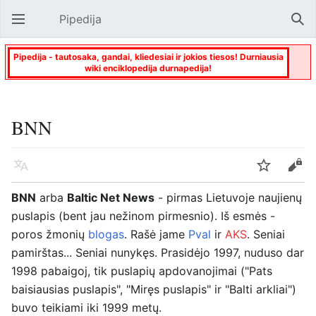
Pipedija
Atverti pagrindinį meniu
Paie
Pipedija - tautosaka, gandai, kliedesiai ir jokios tiesos! Durniausia
wiki enciklopedija durnapedija!
BNN
Kalba
Stebėti
Keisti
BNN
arba
Baltic Net News
- pirmas Lietuvoje naujienų
puslapis (bent jau nežinom pirmesnio). Iš esmės -
poros žmonių
blogas
. Rašė jame
Pval
ir
AKS
. Seniai
pamirštas... Seniai nunykęs. Prasidėjo 1997, nuduso dar
1998 pabaigoj, tik puslapių apdovanojimai ("Pats
baisiausias puslapis", "Miręs puslapis" ir "Balti arkliai")
buvo teikiami iki 1999 metų.