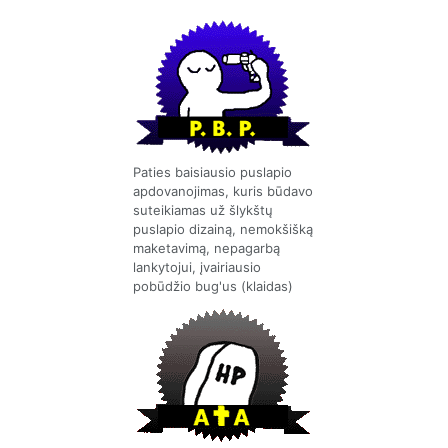
Paties baisiausio puslapio
apdovanojimas, kuris būdavo
suteikiamas už šlykštų
puslapio dizainą, nemokšišką
maketavimą, nepagarbą
lankytojui, įvairiausio
pobūdžio bug'us (klaidas)