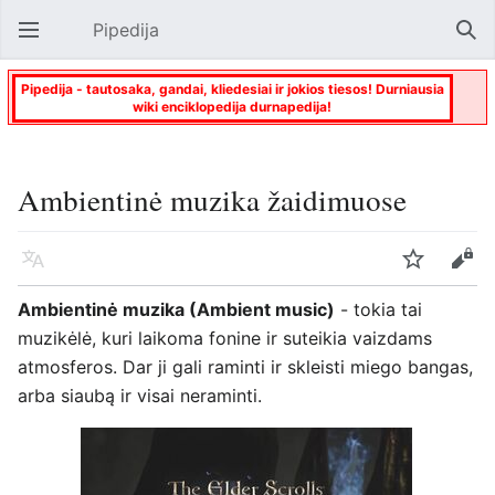
Pipedija
Atverti pagrindinį meniu
Paie
Pipedija - tautosaka, gandai, kliedesiai ir jokios tiesos! Durniausia
wiki enciklopedija durnapedija!
Ambientinė muzika žaidimuose
Kalba
Stebėti
Keisti
Ambientinė muzika (Ambient music)
- tokia tai
muzikėlė, kuri laikoma fonine ir suteikia vaizdams
atmosferos. Dar ji gali raminti ir skleisti miego bangas,
arba siaubą ir visai neraminti.