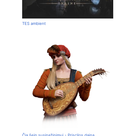
TES ambient
Čia šeip susipažinimui - Priscilos daina